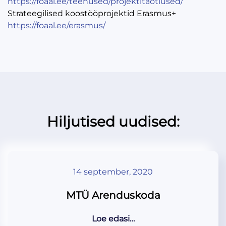
https://foaal.ee/teenused/projektitaotlused/
Strateegilised koostööprojektid Erasmus+
https://foaal.ee/erasmus/
Hiljutised uudised:
14 september, 2020
MTÜ Arenduskoda
Loe edasi…