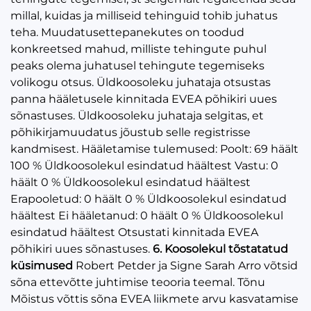
millal, kuidas ja milliseid tehinguid tohib juhatus
teha. Muudatusettepanekutes on toodud
konkreetsed mahud, milliste tehingute puhul
peaks olema juhatusel tehingute tegemiseks
volikogu otsus. Üldkoosoleku juhataja otsustas
panna hääletusele kinnitada EVEA põhikiri uues
sõnastuses. Üldkoosoleku juhataja selgitas, et
põhikirjamuudatus jõustub selle registrisse
kandmisest. Hääletamise tulemused: Poolt: 69 häält
100 % Üldkoosolekul esindatud häältest Vastu: 0
häält 0 % Üldkoosolekul esindatud häältest
Erapooletud: 0 häält 0 % Üldkoosolekul esindatud
häältest Ei hääletanud: 0 häält 0 % Üldkoosolekul
esindatud häältest Otsustati kinnitada EVEA
põhikiri uues sõnastuses.
6. Koosolekul tõstatatud
küsimused
Robert Petder ja Signe Sarah Arro võtsid
sõna ettevõtte juhtimise teooria teemal. Tõnu
Mõistus võttis sõna EVEA liikmete arvu kasvatamise