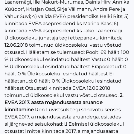
Laanemägi, Ille Nakurt-Murumaa, Dainis Hirv, Annika
Küüdorf, Kristjan Oad, Sirje Vällmann, Andre Pere ja
Vahur Suvi; 4) valida EVEA presidendiks Heiki Rits; 5)
kinnitada EVEA asepresidendiks Marina Kaas; 6)
kinnitada EVEA asepresidendiks Jako Laanemägi.
Üldkoosoleku juhataja tegi ettepaneku kinnitada
12.06.2018 toimunud üldkoosolekul vastu võetud
otsused. Hääletamise tulemused: Poolt: 69 häält 100
% Üldkoosolekul esindatud häältest Vastu: 0 häält 0
% Üldkoosolekul esindatud häältest Erapooletud: 0
häält 0 % Üldkoosolekul esindatud häältest Ei
hääletanud: 0 häält 0 % Üldkoosolekul esindatud
häältest Otsustati kinnitada EVEA 12.06.2018
toimunud üldkoosolekul vastu võetud otsused.
2.
EVEA 2017. aasta majandusaasta aruande
kinnitamine
Ron Luvistsuk tegi sõnavõtu seoses
EVEA 2017. a majandusaasta aruandega, esitades
alljärgnevad seisukohad:  Eelmisel üldkoosolekul
otsustati mitte kinnitada 2017. a majandusaasta