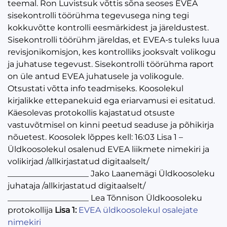
teemal. Ron Luvistsuk võttis sõna seoses EVEA
sisekontrolli töörühma tegevusega ning tegi
kokkuvõtte kontrolli eesmärkidest ja järeldustest.
Sisekontrolli töörühm järeldas, et EVEA-s tuleks luua
revisjonikomisjon, kes kontrolliks jooksvalt volikogu
ja juhatuse tegevust. Sisekontrolli töörühma raport
on üle antud EVEA juhatusele ja volikogule.
Otsustati võtta info teadmiseks. Koosolekul
kirjalikke ettepanekuid ega eriarvamusi ei esitatud.
Käesolevas protokollis kajastatud otsuste
vastuvõtmisel on kinni peetud seaduse ja põhikirja
nõuetest. Koosolek lõppes kell: 16:03 Lisa 1 –
Üldkoosolekul osalenud EVEA liikmete nimekiri ja
volikirjad /allkirjastatud digitaalselt/
____________________ Jako Laanemägi Üldkoosoleku
juhataja /allkirjastatud digitaalselt/
____________________ Lea Tõnnison Üldkoosoleku
protokollija
Lisa 1:
EVEA üldkoosolekul osalejate
nimekiri