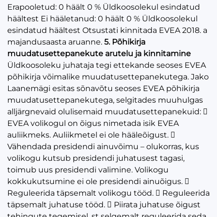
Erapooletud: 0 häält 0 % Üldkoosolekul esindatud
häältest Ei hääletanud: 0 häält 0 % Üldkoosolekul
esindatud häältest Otsustati kinnitada EVEA 2018. a
majandusaasta aruanne.
5. Põhikirja
muudatusettepanekute arutelu ja kinnitamine
Üldkoosoleku juhataja tegi ettekande seoses EVEA
põhikirja võimalike muudatusettepanekutega. Jako
Laanemägi esitas sõnavõtu seoses EVEA põhikirja
muudatusettepanekutega, selgitades muuhulgas
alljärgnevaid olulisemaid muudatusettepanekuid: 
EVEA volikogul on õigus nimetada isik EVEA
auliikmeks. Auliikmetel ei ole hääleõigust. 
Vähendada presidendi ainuvõimu – olukorras, kus
volikogu kutsub presidendi juhatusest tagasi,
toimub uus presidendi valimine. Volikogu
kokkukutsumine ei ole presidendi ainuõigus. 
Reguleerida täpsemalt volikogu tööd.  Reguleerida
täpsemalt juhatuse tööd.  Piirata juhatuse õigust
tehingute tegemisel, st selgemalt reguleerida seda