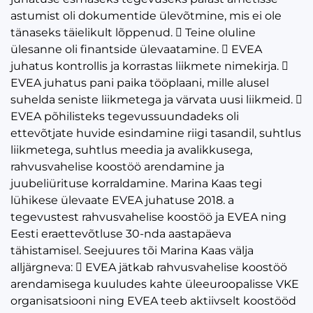
astumist oli dokumentide ülevõtmine, mis ei ole
tänaseks täielikult lõppenud.  Teine oluline
ülesanne oli finantside ülevaatamine.  EVEA
juhatus kontrollis ja korrastas liikmete nimekirja. 
EVEA juhatus pani paika tööplaani, mille alusel
suhelda seniste liikmetega ja värvata uusi liikmeid. 
EVEA põhilisteks tegevussuundadeks oli
ettevõtjate huvide esindamine riigi tasandil, suhtlus
liikmetega, suhtlus meedia ja avalikkusega,
rahvusvahelise koostöö arendamine ja
juubeliürituse korraldamine. Marina Kaas tegi
lühikese ülevaate EVEA juhatuse 2018. a
tegevustest rahvusvahelise koostöö ja EVEA ning
Eesti eraettevõtluse 30-nda aastapäeva
tähistamisel. Seejuures tõi Marina Kaas välja
alljärgneva:  EVEA jätkab rahvusvahelise koostöö
arendamisega kuuludes kahte üleeuroopalisse VKE
organisatsiooni ning EVEA teeb aktiivselt koostööd