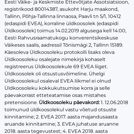
Eesti Väike- ja Keskmiste Ettevõtjate Assotsiatsioon,
registrikood 80014387, asukoht Harju maakond,
Tallinn, Põhja-Tallinna linnaosa, Paavli tn 5/1, 10412
(edaspidi EVEA), korraline üldkoosolek (edaspidi
Üldkoosolek) toimus 14.02.2019 algusega kell 14:00,
Eesti Rahvusraamatukogu konverentsikeskuse
Väikeses saalis, aadressil Tõnismägi 2, Tallinn 15189.
Käesoleva Üldkoosoleku protokolli lisaks oleva
Üldkoosoleku osalejate nimekirja kohaselt
registreerus Üldkoosolekule 69 EVEA liiget.
Üldkoosolek oli otsustusvõimeline. Ühelgi
Üldkoosolekul osaleval EVEA liikmel ei olnud
Üldkoosoleku kokkukutsumise korra ja selle
päevakorrast etteteatamise osas mistahes
pretensioone.
Üldkoosoleku päevakord:
1. 12.06.2018
toimunud üldkoosolekul vastu võetud otsuste
kinnitamine; 2. EVEA 2017. aasta majandusaasta
aruande kinnitamine; 3. EVEA juhatuse aruanne
2018. aasta tegevustest; 4. EVEA 2018. aasta