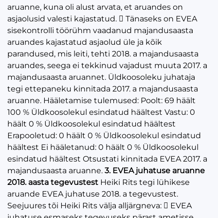
aruanne, kuna oli alust arvata, et aruandes on
asjaolusid valesti kajastatud.  Tänaseks on EVEA
sisekontrolli töörühm vaadanud majandusaasta
aruandes kajastatud asjaolud üle ja kõik
parandused, mis leiti, tehti 2018. a majandusaasta
aruandes, seega ei tekkinud vajadust muuta 2017. a
majandusaasta aruannet. Üldkoosoleku juhataja
tegi ettepaneku kinnitada 2017. a majandusaasta
aruanne. Hääletamise tulemused: Poolt: 69 häält
100 % Üldkoosolekul esindatud häältest Vastu: 0
häält 0 % Üldkoosolekul esindatud häältest
Erapooletud: 0 häält 0 % Üldkoosolekul esindatud
häältest Ei hääletanud: 0 häält 0 % Üldkoosolekul
esindatud häältest Otsustati kinnitada EVEA 2017. a
majandusaasta aruanne.
3. EVEA juhatuse aruanne
2018. aasta tegevustest
Heiki Rits tegi lühikese
aruande EVEA juhatuse 2018. a tegevustest.
Seejuures tõi Heiki Rits välja alljärgneva:  EVEA
juhatuse esmaseks tegevuseks pärast ametisse