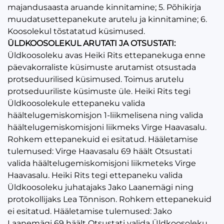
majandusaasta aruande kinnitamine; 5. Põhikirja
muudatusettepanekute arutelu ja kinnitamine; 6.
Koosolekul tõstatatud küsimused.
ÜLDKOOSOLEKUL ARUTATI JA OTSUSTATI:
Üldkoosoleku avas Heiki Rits ettepanekuga enne
päevakorraliste küsimuste arutamist otsustada
protseduurilised küsimused. Toimus arutelu
protseduuriliste küsimuste üle. Heiki Rits tegi
Üldkoosolekule ettepaneku valida
häältelugemiskomisjon 1-liikmelisena ning valida
häältelugemiskomisjoni liikmeks Virge Haavasalu.
Rohkem ettepanekuid ei esitatud. Hääletamise
tulemused: Virge Haavasalu 69 häält Otsustati
valida häältelugemiskomisjoni liikmeteks Virge
Haavasalu. Heiki Rits tegi ettepaneku valida
Üldkoosoleku juhatajaks Jako Laanemägi ning
protokollijaks Lea Tõnnison. Rohkem ettepanekuid
ei esitatud. Hääletamise tulemused: Jako
Laanemägi 69 häält Otsustati valida Üldkoosoleku