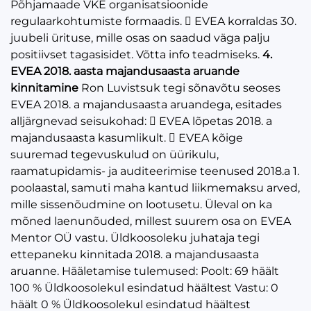
Põhjamaade VKE organisatsioonide
regulaarkohtumiste formaadis.  EVEA korraldas 30.
juubeli ürituse, mille osas on saadud väga palju
positiivset tagasisidet. Võtta info teadmiseks.
4.
EVEA 2018. aasta majandusaasta aruande
kinnitamine
Ron Luvistsuk tegi sõnavõtu seoses
EVEA 2018. a majandusaasta aruandega, esitades
alljärgnevad seisukohad:  EVEA lõpetas 2018. a
majandusaasta kasumlikult.  EVEA kõige
suuremad tegevuskulud on üürikulu,
raamatupidamis- ja auditeerimise teenused 2018.a 1.
poolaastal, samuti maha kantud liikmemaksu arved,
mille sissenõudmine on lootusetu. Üleval on ka
mõned laenunõuded, millest suurem osa on EVEA
Mentor OÜ vastu. Üldkoosoleku juhataja tegi
ettepaneku kinnitada 2018. a majandusaasta
aruanne. Hääletamise tulemused: Poolt: 69 häält
100 % Üldkoosolekul esindatud häältest Vastu: 0
häält 0 % Üldkoosolekul esindatud häältest