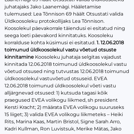
juhatajaks Jako Laanemägi. Hääletamise
tulemused: Lea Tõnnison 69 häält Otsustati valida
Üldkoosoleku protokollijaks Lea Tõnnison.
Koosolekul päevakorrale täiendusi ei esitatud ning
seega loeti päevakord kinnitatuks. Koosoleku
korralduse kohta küsimusi ei esitatud.
1. 12.06.2018
toimunud üldkoosolekul vastu võetud otsuste
kinnitamine
Koosoleku juhataja selgitas vajadust
kinnitada 12.06.2018 toimunud üldkoosolekul vastu
võetud otsused ning tutvustas 12.06.2018 toimunud
üldkoosolekul vastuvõetud otsuseid. EVEA
12.06.2018 toimunud üldkoosolekul võeti vastu
alljärgnevad otsused: 1) kutsuda tagasi kõik
praegused EVEA volikogu liikmed, sh president
Kersti Kracht; 2) määrata EVEA volikogu suuruseks
15 liiget; 3) valida EVEA volikogu liikmeteks – Heiki
Rits, Marina Kaas, Martin Bristol, Signe Sarah Arro,
Kadri Kullman, Ron Luvistsuk, Merike Mätas, Jako