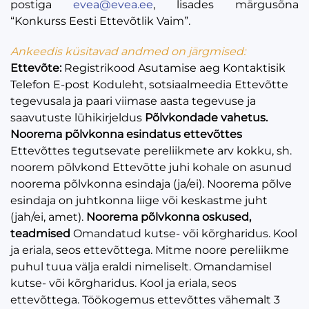
postiga
evea@evea.ee
, lisades märgusõna
“Konkurss Eesti Ettevõtlik Vaim”.
Ankeedis küsitavad andmed on järgmised:
Ettevõte:
Registrikood Asutamise aeg Kontaktisik
Telefon E-post Koduleht, sotsiaalmeedia Ettevõtte
tegevusala ja paari viimase aasta tegevuse ja
saavutuste lühikirjeldus
Põlvkondade vahetus.
Noorema põlvkonna esindatus ettevõttes
Ettevõttes tegutsevate pereliikmete arv kokku, sh.
noorem põlvkond Ettevõtte juhi kohale on asunud
noorema põlvkonna esindaja (ja/ei). Noorema põlve
esindaja on juhtkonna liige või keskastme juht
(jah/ei, amet).
Noorema põlvkonna oskused,
teadmised
Omandatud kutse- või kõrgharidus. Kool
ja eriala, seos ettevõttega. Mitme noore pereliikme
puhul tuua välja eraldi nimeliselt. Omandamisel
kutse- või kõrgharidus. Kool ja eriala, seos
ettevõttega. Töökogemus ettevõttes vähemalt 3