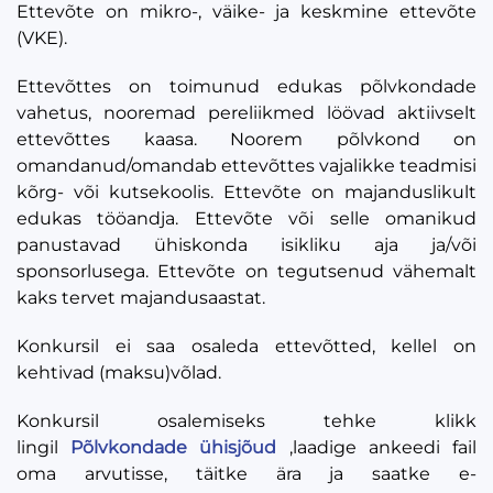
Ettevõte on mikro-, väike- ja keskmine ettevõte
(VKE).
Ettevõttes on toimunud edukas põlvkondade
vahetus, nooremad pereliikmed löövad aktiivselt
ettevõttes kaasa. Noorem põlvkond on
omandanud/omandab ettevõttes vajalikke teadmisi
kõrg- või kutsekoolis. Ettevõte on majanduslikult
edukas tööandja. Ettevõte või selle omanikud
panustavad ühiskonda isikliku aja ja/või
sponsorlusega. Ettevõte on tegutsenud vähemalt
kaks tervet majandusaastat.
Konkursil ei saa osaleda ettevõtted, kellel on
kehtivad (maksu)võlad.
Konkursil osalemiseks tehke klikk
lingil
Põlvkondade ühisjõud
,laadige ankeedi fail
oma arvutisse, täitke ära ja saatke e-