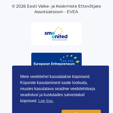
© 2026
Eesti Väike- ja Keskmiste Ettevõtjate
Assotsiatsioon - EVEA
Meie veebilehel kasutatakse küpsiseid.
Küpsiste kasutamisest saate loobuda,
muutes kasutatava seadme veebilehitseja
seadistusi ja kustutades salvestatud
küpsised.
Loe lisa.