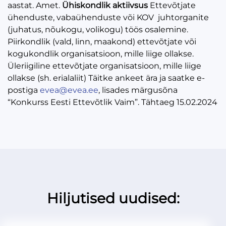
aastat. Amet.
Ühiskondlik aktiivsus
Ettevõtjate
ühenduste, vabaühenduste või KOV juhtorganite
(juhatus, nõukogu, volikogu) töös osalemine.
Piirkondlik (vald, linn, maakond) ettevõtjate või
kogukondlik organisatsioon, mille liige ollakse.
Üleriigiline ettevõtjate organisatsioon, mille liige
ollakse (sh. erialaliit) Täitke ankeet ära ja saatke e-
postiga
evea@evea.ee
, lisades märgusõna
“Konkurss Eesti Ettevõtlik Vaim”. Tähtaeg 15.02.2024
Hiljutised uudised: