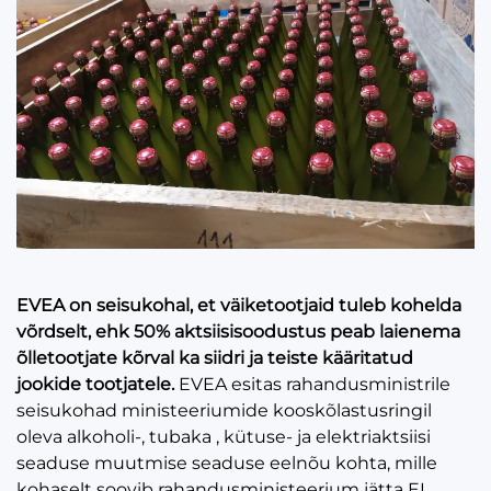
EVEA on seisukohal, et väiketootjaid tuleb kohelda
võrdselt, ehk 50% aktsiisisoodustus peab laienema
õlletootjate kõrval ka siidri ja teiste kääritatud
jookide tootjatele.
EVEA esitas rahandusministrile
seisukohad ministeeriumide kooskõlastusringil
oleva alkoholi-, tubaka , kütuse- ja elektriaktsiisi
seaduse muutmise seaduse eelnõu kohta, mille
kohaselt soovib rahandusministeerium jätta EL