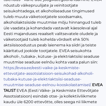
nõustub väikepruulijate ja veinitootjate
seisukohtadega, et alkoholiseaduse tingimused
tuleb muuta väiketootjatele soodsamaks,
alkoholiaktsiiside muutmise mõju hinnangud tuleb
üle vaadata ja kohandada vastavalt käesoleval ajal
Eesti majanduses reaalselt valitsevatele oludele ja
väiketootjaid tuleb kohelda võrdselt ehk 50%
aktsiisisoodustus peab laienema ka siidri ja teiste
kääritatud jookide tootjatele. EVEA seisukohta
alkoholi-, tubaka-, kütuse- ja elektriaktsiisi seaduse
muutmise seaduse eelnõu kohta vaata palun siin:
https://evea.ee/eesti-vaike-ja-keskmiste-
ettevotjate-assotsiatsioon-seisukohad-alkoholi-
tubaka-kutuse-ja-elektriaktsiisi-seaduse-
muutmise-seaduse-eelnou-kooskolastamisel/
.
EVEA
TAUST
EVEA (Eesti Väike- ja Keskmiste Ettevõtjate
Assotsiatsioon) esindab otse- ja kollektiivliikmete
kaudu üle 6200 ettevõtte, olles seega nii liikmete