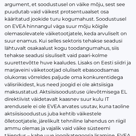
argument, et soodustusel on väike mõju, sest see
puudutab vaid väikest protsentuaalset osa
kääritatud jookide turu kogumahust. Soodustusel
on EVEA hinnangul väga suur mõju kõigile
olemasolevatele väiketootjatele, keda arvuliselt on
suur enamus. Kui selles sektoris tehakse seadusi
lähtuvalt osakaalust kogu toodangumahus, siis
tehakse seadusi sisuliselt vaid paari-kolme
suurettevõtte huve kaaludes. Lisaks on Eesti siidri ja
marjaveini väiketootjad oluliselt ebasoodsamas
olukorras võrreldes paljude oma konkurentidega
välisriikidest, kus need joogid ei ole aktsiisiga
maksustatud. Aktsiisisoodustuse ülevõtmisega EL
direktiivist väidetavalt kaasnev suur kulu IT
arendusele ei ole EVEA arvates usutav, kuna taoline
aktsiisisoodustus juba kehtib väikestele
õlletootjatele, järelikult tehniline lahendus on riigil
ammu olemas ja vajalik vaid väike süsteemi
täiendus – kahe uue joogikategooria lisamine. EVEA