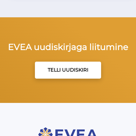
EVEA uudiskirjaga liitumine
TELLI UUDISKIRI