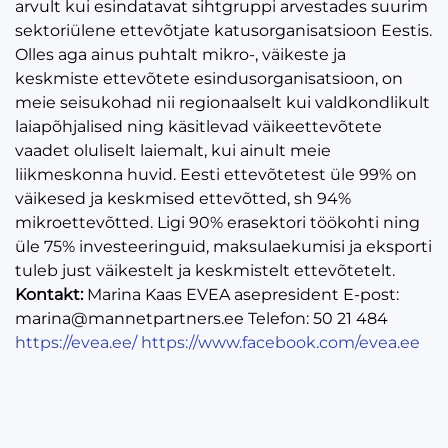
arvult kui esindatavat sihtgruppi arvestades suurim
sektoriülene ettevõtjate katusorganisatsioon Eestis.
Olles aga ainus puhtalt mikro-, väikeste ja
keskmiste ettevõtete esindusorganisatsioon, on
meie seisukohad nii regionaalselt kui valdkondlikult
laiapõhjalised ning käsitlevad väikeettevõtete
vaadet oluliselt laiemalt, kui ainult meie
liikmeskonna huvid. Eesti ettevõtetest üle 99% on
väikesed ja keskmised ettevõtted, sh 94%
mikroettevõtted. Ligi 90% erasektori töökohti ning
üle 75% investeeringuid, maksulaekumisi ja eksporti
tuleb just väikestelt ja keskmistelt ettevõtetelt.
Kontakt:
Marina Kaas EVEA asepresident E-post:
marina@mannetpartners.ee Telefon: 50 21 484
https://evea.ee/
https://www.facebook.com/evea.ee