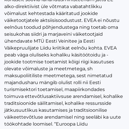
alko-direktiivist üle võtmata vabatahtlikku
võimalust kehtestada kääritatud jookide
väiketootjatele aktsiisisoodustust. EVEA ei nõustu
eelnõus toodud põhjendustega ning toetab oma
seisukohas siidri ja marjaveini väiketootjaid
ühendavate MTÜ Eesti Veinitee ja Eesti
Väikepruulijate Liidu kriitikat eelnõu kohta. EVEA
peab väga oluliseks kohaliku käsitöötoidu ja -
jookide tootmise toetamist kõigi riigi kasutuses
olevate võimaluste ja meetmetega, sh
maksupoliitiliste meetmetega, sest nimetatud
majandusharu mängib olulist rolli nii Eesti
turismisektori toetamisel, maapiirkondades
toimuva ettevõtlusaktiivsuse arendamisel, kohalike
traditsioonide säilitamisel, kohalike ressursside
jätkusuutlikus kasutamises ja traditsioonilise
väikeettevõtluse arendamisel ning seeläbi ka uute
töökohtade loomisel. “Euroopa Liidu