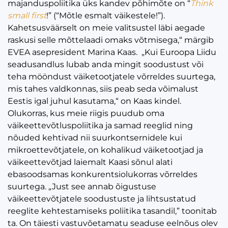
majanduspoliitika üks kandev põhimõte on “
Think
small first
!” (“Mõtle esmalt väikestele!”).
Kahetsusväärselt on meie valitsustel läbi aegade
raskusi selle mõttelaadi omaks võtmisega,“ märgib
EVEA asepresident Marina Kaas. „Kui Euroopa Liidu
seadusandlus lubab anda mingit soodustust või
teha mööndust väiketootjatele võrreldes suurtega,
mis tahes valdkonnas, siis peab seda võimalust
Eestis igal juhul kasutama,“ on Kaas kindel.
Olukorras, kus meie riigis puudub oma
väikeettevõtluspoliitika ja samad reeglid ning
nõuded kehtivad nii suurkontsernidele kui
mikroettevõtjatele, on kohalikud väiketootjad ja
väikeettevõtjad laiemalt Kaasi sõnul alati
ebasoodsamas konkurentsiolukorras võrreldes
suurtega. „Just see annab õigustuse
väikeettevõtjatele soodustuste ja lihtsustatud
reeglite kehtestamiseks poliitika tasandil,” toonitab
ta. On täiesti vastuvõetamatu seaduse eelnõus olev