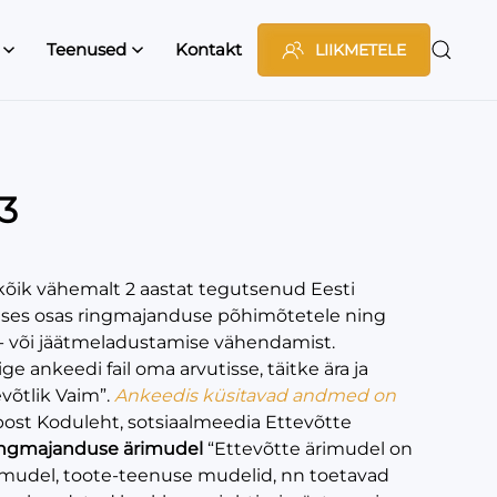
Teenused
Kontakt
LIIKMETELE
3
 kõik vähemalt 2 aastat tegutsenud Eesti
lises osas ringmajanduse põhimõtetele ning
e- või jäätmeladustamise vähendamist.
ige ankeedi fail oma arvutisse, täitke ära ja
võtlik Vaim”.
Ankeedis küsitavad andmed on
post Koduleht, sotsiaalmeedia Ettevõtte
ngmajanduse ärimudel
“Ettevõtte ärimudel on
rimudel, toote-teenuse mudelid, nn toetavad