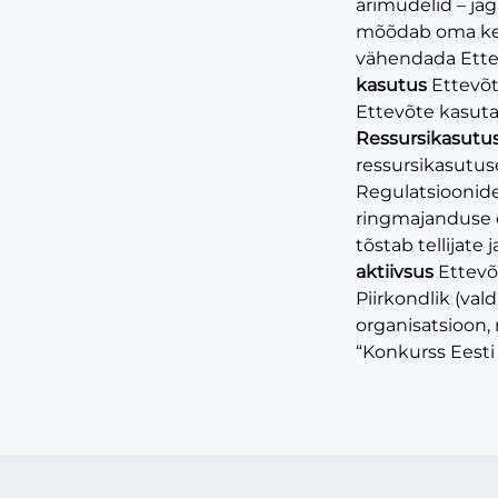
ärimudelid – ja
mõõdab oma kesk
vähendada Ett
kasutus
Ettevõt
Ettevõte kasuta
Ressursikasut
ressursikasutus
Regulatsioonide
ringmajanduse ee
tõstab tellijat
aktiivsus
Ettevõ
Piirkondlik (val
organisatsioon, m
“Konkurss Eesti 