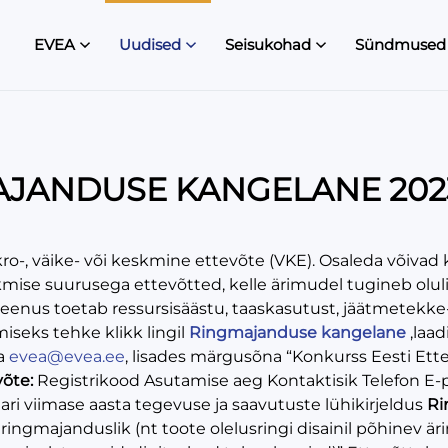
EVEA
Uudised
Seisukohad
Sündmused
JANDUSE KANGELANE 202
ro-, väike- või keskmine ettevõte (VKE). Osaleda võivad
kmise suurusega ettevõtted, kelle ärimudel tugineb olu
 teenus toetab ressursisäästu, taaskasutust, jäätmetekk
iseks tehke klikk lingil
Ringmajanduse kangelane
,laad
ga
evea@evea.ee
, lisades märgusõna “Konkurss Eesti Ette
võte:
Registrikood Asutamise aeg Kontaktisik Telefon E-
ari viimase aasta tegevuse ja saavutuste lühikirjeldus
Ri
ingmajanduslik (nt toote olelusringi disainil põhinev ä