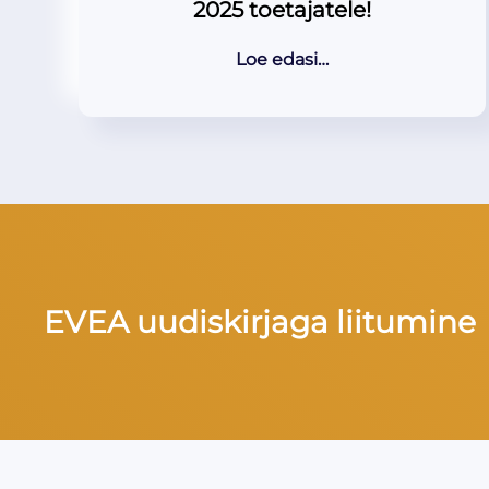
2025 toetajatele!
Loe edasi…
EVEA uudiskirjaga liitumine