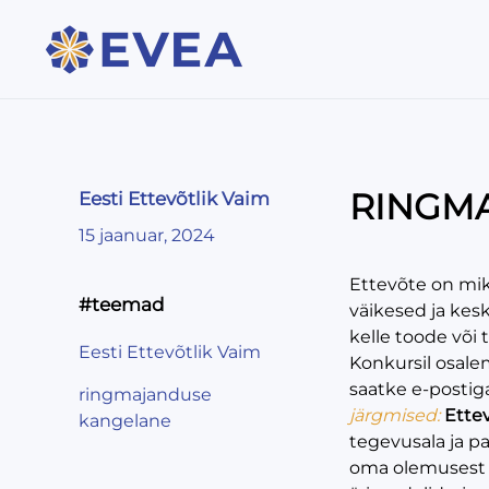
RINGMA
Eesti Ettevõtlik Vaim
15 jaanuar, 2024
Ettevõte on mik
#teemad
väikesed ja kes
kelle toode või
Eesti Ettevõtlik Vaim
Konkursil osalem
saatke e-posti
ringmajanduse
järgmised:
Ette
kangelane
tegevusala ja pa
oma olemusest r