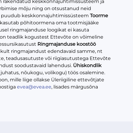
l on rakendatud keskkonnajuhtimissüsteem ja
arbimise mõju ning on otsustanud neid
em puudub keskkonnajuhtimissüsteem
Toorme
 kasutab põhitoormena oma tootmisjääke
sel ringmajanduse loogikat ei kasuta
on teadlik kogustest Ettevõte on võimeline
essursikasutust
Ringmajanduse koostöö
likult ringmajandust edendavaid samme, nt
e, teadusasutuste või riigiasutustega Ettevõte
ajandust soodustavaid lahendusi.
Ühiskondlik
uhatus, nõukogu, volikogu) töös osalemine.
n, mille liige ollakse Üleriigiline ettevõtjate
-postiga
evea@evea.ee
, lisades märgusõna