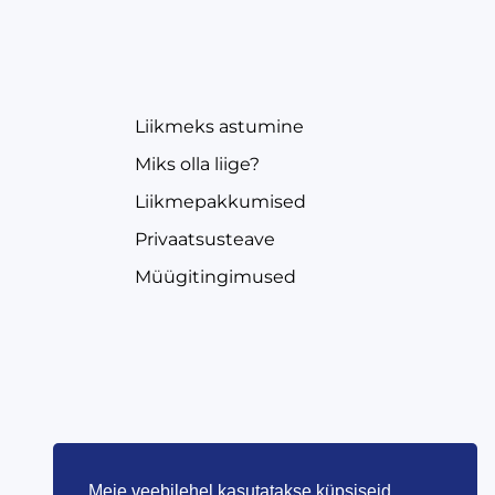
EVEA
Liikmeks astumine
Miks olla liige?
Liikmepakkumised
Privaatsusteave
Müügitingimused
Meie veebilehel kasutatakse küpsiseid.