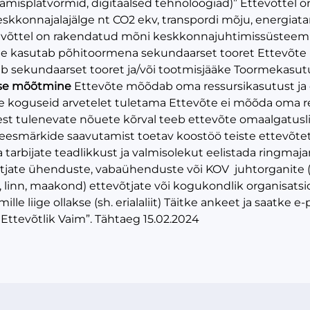
gamisplatvormid, digitaalsed tehnoloogiad)” Ettevõtte
konnajalajälge nt CO2 ekv, transpordi mõju, energiat
evõttel on rakendatud mõni keskkonnajuhtimissüste
e kasutab põhitoormena sekundaarset tooret Ettevõte
b sekundaarset tooret ja/või tootmisjääke Toormekasutu
use mõõtmine
Ettevõte mõõdab oma ressursikasutust ja 
e koguseid arvetelet tuletama Ettevõte ei mõõda oma r
st tulenevate nõuete kõrval teeb ettevõte omaalgatus
smärkide saavutamist toetav koostöö teiste ettevõtet
e ja tarbijate teadlikkust ja valmisolekut eelistada ringm
tjate ühenduste, vabaühenduste või KOV juhtorganite (j
d, linn, maakond) ettevõtjate või kogukondlik organisatsioo
ille liige ollakse (sh. erialaliit) Täitke ankeet ja saatke e
Ettevõtlik Vaim”. Tähtaeg 15.02.2024