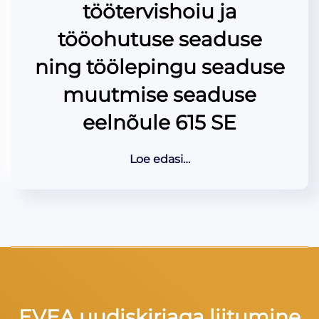
töötervishoiu ja
tööohutuse seaduse
ning töölepingu seaduse
muutmise seaduse
eelnõule 615 SE
Loe edasi…
EVEA uudiskirjaga liitumine