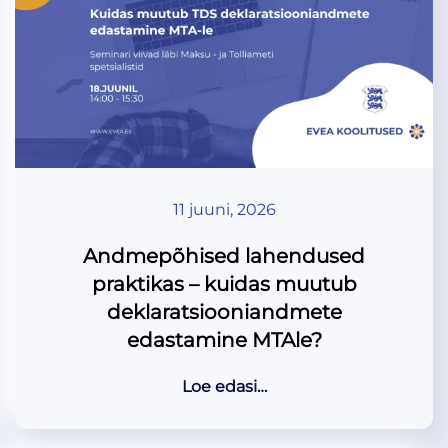
11 juuni, 2026
Andmepõhised lahendused
praktikas – kuidas muutub
deklaratsiooniandmete
edastamine MTAle?
Loe edasi…