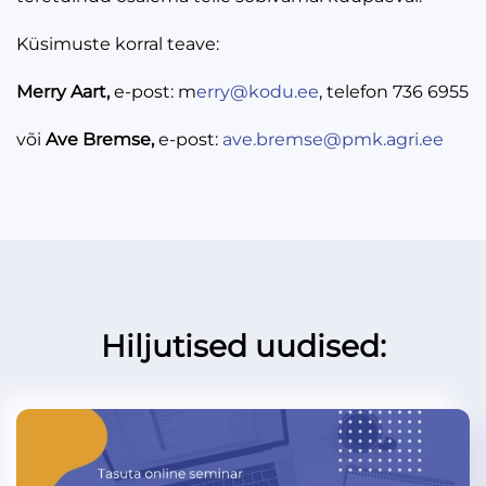
Küsimuste korral teave:
Merry Aart,
e-post: m
erry@kodu.ee
, telefon 736 6955
või
Ave Bremse,
e-post:
ave.bremse@pmk.agri.ee
Hiljutised uudised: