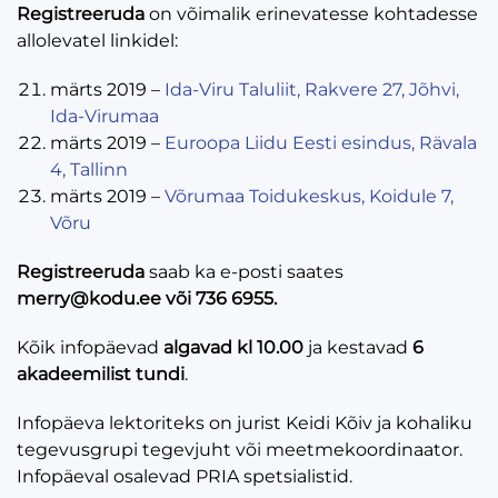
Registreeruda
on võimalik erinevatesse kohtadesse
allolevatel linkidel:
märts 2019 –
Ida-Viru Taluliit, Rakvere 27, Jõhvi,
Ida-Virumaa
märts 2019 –
Euroopa Liidu Eesti esindus, Rävala
4, Tallinn
märts 2019 –
Võrumaa Toidukeskus, Koidule 7,
Võru
Registreeruda
saab ka e-posti saates
merry@kodu.ee või 736 6955.
Kõik infopäevad
algavad kl 10.00
ja kestavad
6
akadeemilist tundi
.
Infopäeva lektoriteks on jurist Keidi Kõiv ja kohaliku
tegevusgrupi tegevjuht või meetmekoordinaator.
Infopäeval osalevad PRIA spetsialistid.