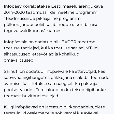
Infopäev korraldatakse Eesti maaelu arengukava
2014-2020 teadmussiirde meetme programmi
“Teadmussiirde pikaajaline programm
põllumajanduspoliitika abinõude rakendamise
tegevusvaldkonnas” raames.
Infopäevale on oodatud nii LEADER meetme
toetuse taotlejad, kui ka toetuse saajad, MTÜd,
sihtasutused, ettevõtjad ja kohalikud
omavalitsused.
Samuti on oodatud infopäevale ka ettevõtjad, kes
soovivad riigihangetes pakkujana osaleda. Teemade
avamisel käsitletakse samaaegselt ka pakkuja
poolset vaadet. Teretulnud on ka teised riigihanke
teemast huvitaud osalejad.
Kuigi infopäevad on jaotatud piirkondadeks, olete
teretulnud osalema teile sobivamal kuupäeval.