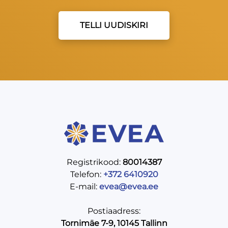
TELLI UUDISKIRI
Registrikood:
80014387
Telefon:
+372 6410920
E-mail:
evea@evea.ee
Postiaadress:
Tornimäe 7-9, 10145 Tallinn