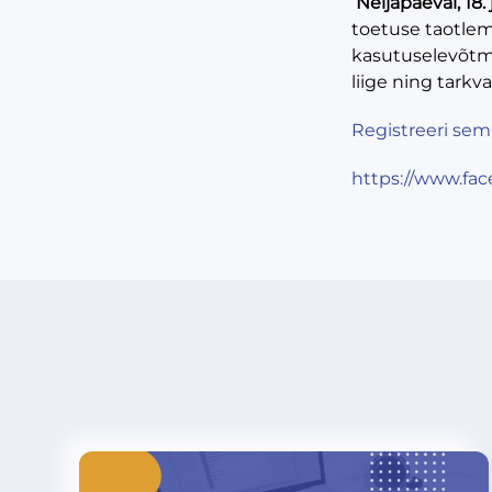
Neljapäeval, 18. 
toetuse taotlemi
kasutuselevõtmi
liige ning tark
Registreeri semi
https://www.fa