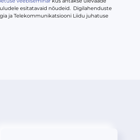
toetuse veebiseminar
kus antakse ülevaade
 kuludele esitatavaid nõudeid. Digilahenduste
ogia ja Telekommunikatsiooni Liidu juhatuse