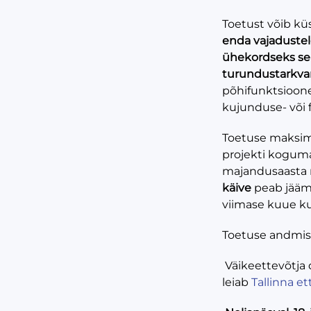
Toetust võib kü
enda vajaduste
ühekordseks sea
turundustarkva
põhifunktsioone 
kujunduse- või
Toetuse maksim
projekti koguma
majandusaasta n
käive
peab jää
viimase kuue ku
Toetuse andmise
Väikeettevõtja 
leiab
Tallinna e