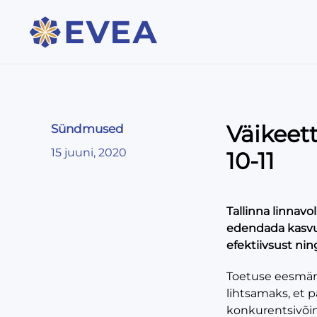
Väikeet
Sündmused
15 juuni, 2020
10-11
Tallinna linnavo
edendada kasvua
efektiivsust nin
Toetuse eesmärk
lihtsamaks, et 
konkurentsivõi