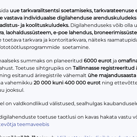
sida
uue tarkvaralitsentsi soetamiseks, tarkvarateenuse 
le vastava individuaalse digilahenduse arenduskuludek
distus- ja koolituskuludeks.
Digilahenduseks võib olla 
ra
,
laohaldussüsteem, e-poe lahendus, broneerimissüs
toetava tarkvara ja kontoritarkvara, näiteks raamatupida
 fototöötlusprogrammide soetamine.
aalseks summaks on planeeritud
6000 eurot
ja
omafin
hust. Toetuse sihtgrupiks on
Tallinnasse registreeritud
ing esitanud äriregistrile vähemalt
ühe majandusaasta
ma vahemikku
20 000 kuni 400 000 eurot
ning ettevõtt
u jooksul.
l on valdkondlikud välistused, sealhulgas kaubandusel
digilahenduste toetuse taotlusi on kavas hakata vastu v
ttevõtja teemaveebis