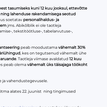
eest tasumiseks kuni 12 kuu jooksul, ettevõtte
s ning lahenduse rakendamisega seotud
uus soetatav
personalihaldus- ja
teem
jms. Abikõlblik ei ole taotleja
mise-, tekstitöötluse-, tabelarvutuse-,
antseering
peab moodustama
vähemalt 30%
 äriühingud
, kes on tegutsenud vähemalt ühe
 aruande
. Taotleja viimase avaldatud
12 kuu
es peab olema
vähemalt üks täisajaga töökoht
e ja vahendustegevusele.
õtma alates 22. juunist ning tingimused