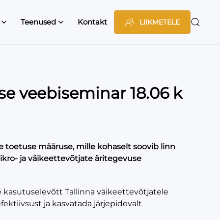
Teenused
Kontakt
LIIKMETELE
se veebiseminar 18.06 k
te toetuse määruse, mille kohaselt soovib linn
ro- ja väikeettevõtjate äritegevuse
kasutuselevõtt Tallinna väikeettevõtjatele
ektiivsust ja kasvatada järjepidevalt