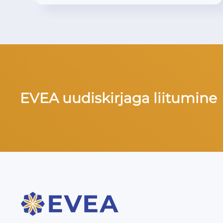
EVEA uudiskirjaga liitumine