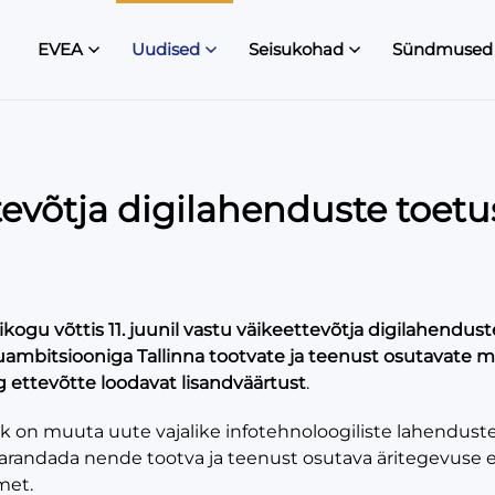
EVEA
Uudised
Seisukohad
Sündmused
tevõtja digilahenduste toetu
likogu võttis 11. juunil vastu väikeettevõtja digilahendus
mbitsiooniga Tallinna tootvate ja teenust osutavate mik
g ettevõtte loodavat lisandväärtust
.
 on muuta uute vajalike infotehnoloogiliste lahenduste 
parandada nende tootva ja teenust osutava äritegevuse ef
met.