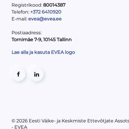
Registrikood:
80014387
Telefon:
+372 6410920
E-mail:
evea@evea.ee
Postiaadress:
Tornimäe 7-9, 10145 Tallinn
Lae alla ja kasuta EVEA logo
© 2026
Eesti Väike- ja Keskmiste Ettevõtjate Assot
- EVEA