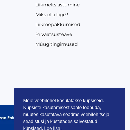
Liikmeks astumine
Miks olla liige?
Liikmepakkumised
Privaatsusteave
Müügitingimused
Meie veebilehel kasutatakse küpsiseid.
Küpsiste kasutamisest saate loobuda,
muutes kasutatava seadme veebilehitseja
seadistusi ja kustutades salvestatud
küpsised.
Loe lisa.