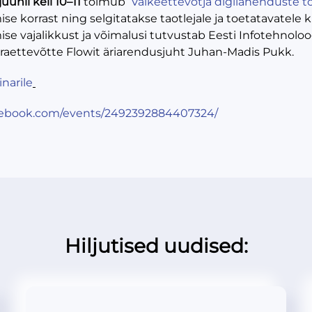
juunil kell 10–11
toimub
Väikeettevõtja digilahenduste 
se korrast ning selgitatakse taotlejale ja toetatavatele
se vajalikkust ja võimalusi tutvustab Eesti Infotehnolo
varaettevõtte Flowit äriarendusjuht Juhan-Madis Pukk.
narile
cebook.com/events/2492392884407324/
Hiljutised uudised: