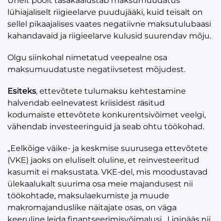
Ühelt poolt tasakaalustab maksumuudatus
lühiajaliselt riigieelarve puudujääki, kuid teisalt on
sellel pikaajalises vaates negatiivne maksutulubaasi
kahandavaid ja riigieelarve kulusid suurendav mõju.
Olgu siinkohal nimetatud veepealne osa
maksumuudatuste negatiivsetest mõjudest.
Esiteks
, ettevõtete tulumaksu kehtestamine
halvendab eelnevatest kriisidest räsitud
kodumaiste ettevõtete konkurentsivõimet veelgi,
vähendab investeeringuid ja seab ohtu töökohad.
„Eelkõige väike- ja keskmise suurusega ettevõtete
(VKE) jaoks on eluliselt oluline, et reinvesteeritud
kasumit ei maksustata. VKE-del, mis moodustavad
ülekaalukalt suurima osa meie majandusest nii
töökohtade, maksulaekumiste ja muude
makromajanduslike näitajate osas, on väga
keeruline leida finantseerimisvõimalusi. Ligipääs nii