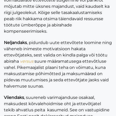
võimaldavate ettevõtete sulgemine või pankrot
mõjutab mitte üksnes majandust, vaid kaudselt ka
riigi julgeolekut. Kõige selle tasakaalustamiseks
peab riik hakkama otsima täiendavaid ressursse
töötute ümberõppe ja abirahade
kompenseerimiseks.
Neljandaks
, pidurdub uute ettevõtete loomine ning
väheneb inimeste motivatsioon hakata
ettevõtjateks, sest valida on kindla palga või töötu
abiraha
versus
suure määramatusega ettevõtluse
vahel. Pikemaajalist plaani teha on võimatu, kuna
maksustamise põhimõtted ja maksumäärad on
pidevas muutumises ja seda ettevõtjate jaoks vaid
halvemuse suunas.
Viiendaks
, suureneb varimajanduse osakaal,
maksudest kõrvalehoidmise oht ja ettevõtjatel
tekib ahvatlus peita kasumeid. See on vastupidine