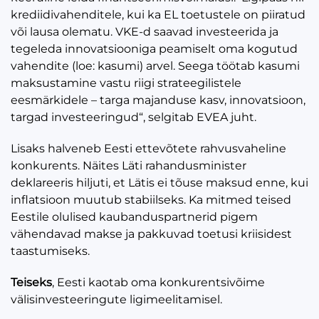
krediidivahenditele, kui ka EL toetustele on piiratud
või lausa olematu. VKE-d saavad investeerida ja
tegeleda innovatsiooniga peamiselt oma kogutud
vahendite (loe: kasumi) arvel. Seega töötab kasumi
maksustamine vastu riigi strateegilistele
eesmärkidele – targa majanduse kasv, innovatsioon,
targad investeeringud“, selgitab EVEA juht.
Lisaks halveneb Eesti ettevõtete rahvusvaheline
konkurents. Näites Läti rahandusminister
deklareeris hiljuti, et Lätis ei tõuse maksud enne, kui
inflatsioon muutub stabiilseks. Ka mitmed teised
Eestile olulised kaubanduspartnerid pigem
vähendavad makse ja pakkuvad toetusi kriisidest
taastumiseks.
Teiseks
, Eesti kaotab oma konkurentsivõime
välisinvesteeringute ligimeelitamisel.