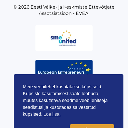
© 2026
Eesti Väike- ja Keskmiste Ettevõtjate
Assotsiatsioon - EVEA
Meie veebilehel kasutatakse küpsiseid.
Küpsiste kasutamisest saate loobuda,
muutes kasutatava seadme veebilehitseja
seadistusi ja kustutades salvestatud
küpsised.
Loe lisa.