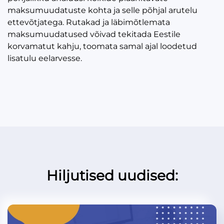
maksumuudatuste kohta ja selle põhjal arutelu
ettevõtjatega. Rutakad ja läbimõtlemata
maksumuudatused võivad tekitada Eestile
korvamatut kahju, toomata samal ajal loodetud
lisatulu eelarvesse.
Hiljutised uudised: