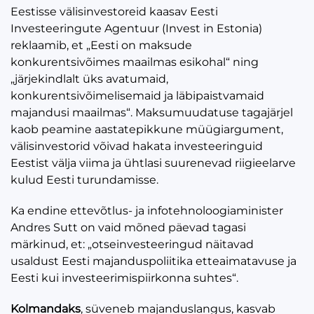
Eestisse välisinvestoreid kaasav Eesti
Investeeringute Agentuur (Invest in Estonia)
reklaamib, et „Eesti on maksude
konkurentsivõimes maailmas esikohal“ ning
„järjekindlalt üks avatumaid,
konkurentsivõimelisemaid ja läbipaistvamaid
majandusi maailmas“. Maksumuudatuse tagajärjel
kaob peamine aastatepikkune müügiargument,
välisinvestorid võivad hakata investeeringuid
Eestist välja viima ja ühtlasi suurenevad riigieelarve
kulud Eesti turundamisse.
Ka endine ettevõtlus- ja infotehnoloogiaminister
Andres Sutt on vaid mõned päevad tagasi
märkinud, et: „otseinvesteeringud näitavad
usaldust Eesti majanduspoliitika etteaimatavuse ja
Eesti kui investeerimispiirkonna suhtes“.
Kolmandaks
, süveneb majanduslangus, kasvab