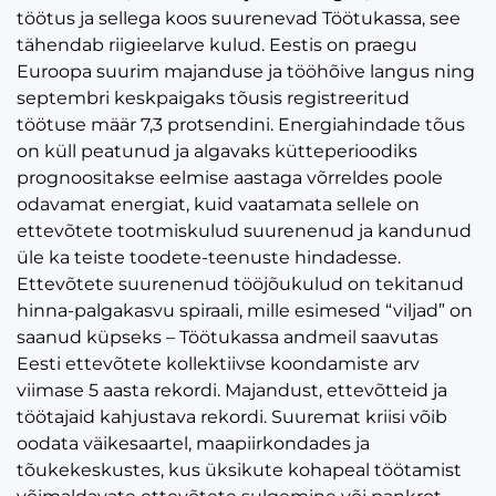
töötus ja sellega koos suurenevad Töötukassa, see
tähendab riigieelarve kulud. Eestis on praegu
Euroopa suurim majanduse ja tööhõive langus ning
septembri keskpaigaks tõusis registreeritud
töötuse määr 7,3 protsendini. Energiahindade tõus
on küll peatunud ja algavaks kütteperioodiks
prognoositakse eelmise aastaga võrreldes poole
odavamat energiat, kuid vaatamata sellele on
ettevõtete tootmiskulud suurenenud ja kandunud
üle ka teiste toodete-teenuste hindadesse.
Ettevõtete suurenenud tööjõukulud on tekitanud
hinna-palgakasvu spiraali, mille esimesed “viljad” on
saanud küpseks – Töötukassa andmeil saavutas
Eesti ettevõtete kollektiivse koondamiste arv
viimase 5 aasta rekordi. Majandust, ettevõtteid ja
töötajaid kahjustava rekordi. Suuremat kriisi võib
oodata väikesaartel, maapiirkondades ja
tõukekeskustes, kus üksikute kohapeal töötamist