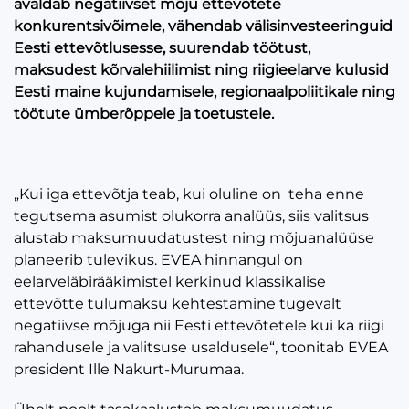
avaldab negatiivset mõju ettevõtete
konkurentsivõimele, vähendab välisinvesteeringuid
Eesti ettevõtlusesse, suurendab töötust,
maksudest kõrvalehiilimist ning riigieelarve kulusid
Eesti maine kujundamisele, regionaalpoliitikale ning
töötute ümberõppele ja toetustele.
„Kui iga ettevõtja teab, kui oluline on teha enne
tegutsema asumist olukorra analüüs, siis valitsus
alustab maksumuudatustest ning mõjuanalüüse
planeerib tulevikus. EVEA hinnangul on
eelarveläbirääkimistel kerkinud klassikalise
ettevõtte tulumaksu kehtestamine tugevalt
negatiivse mõjuga nii Eesti ettevõtetele kui ka riigi
rahandusele ja valitsuse usaldusele“, toonitab EVEA
president Ille Nakurt-Murumaa.