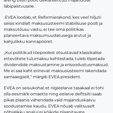
areng Eesti poolt deklareeritud majanduse
läbipaistvusele.
EVEA loodab, et Reformierakond, kes veel hiljuti
seisis kindlalt maksusüsteemi stabiilsuse poolt ja
maksutõusu vastu, ei tee oma poliitikas
planeeritava maksumuudatusega arutut ja
kahjulikku kannapööret.
„Kui poliitikud tõepoolest otsustavad klassikalise
ettevõtete tulumaksu kehtestada, tuleb lõpetada
dividendide maksustamine ja erisoodustusmaksud.
Me ei saa kaht erinevat maksusüsteemi rakendada
samaaegselt,“ märgib EVEA president.
EVEA on seisukohal, et riigieelarve tasakaal ei tohi
olla eesmärk omaette ning eelarve defitsiiti saab
pikas plaanis vähendada vaid majanduskasvu
soodustamise kaudu. EVEA nõuab valitsuselt
põhjalikku analüüsi kõikide plaanitavate