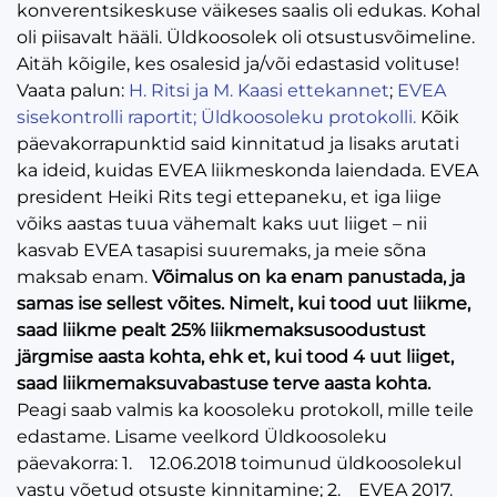
konverentsikeskuse väikeses saalis oli edukas. Kohal
oli piisavalt hääli. Üldkoosolek oli otsustusvõimeline.
Aitäh kõigile, kes osalesid ja/või edastasid volituse!
Vaata palun:
H. Ritsi ja M. Kaasi ettekannet
;
EVEA
sisekontrolli raportit;
Üldkoosoleku protokolli.
Kõik
päevakorrapunktid said kinnitatud ja lisaks arutati
ka ideid, kuidas EVEA liikmeskonda laiendada. EVEA
president Heiki Rits tegi ettepaneku, et iga liige
võiks aastas tuua vähemalt kaks uut liiget – nii
kasvab EVEA tasapisi suuremaks, ja meie sõna
maksab enam.
Võimalus on ka enam panustada, ja
samas ise sellest võites. Nimelt, kui tood uut liikme,
saad liikme pealt 25% liikmemaksusoodustust
järgmise aasta kohta, ehk et, kui tood 4 uut liiget,
saad liikmemaksuvabastuse terve aasta kohta.
Peagi saab valmis ka koosoleku protokoll, mille teile
edastame. Lisame veelkord Üldkoosoleku
päevakorra: 1. 12.06.2018 toimunud üldkoosolekul
vastu võetud otsuste kinnitamine; 2. EVEA 2017.