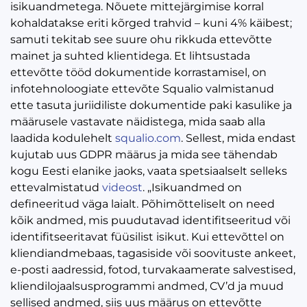
isikuandmetega. Nõuete mittejärgimise korral
kohaldatakse eriti kõrged trahvid – kuni 4% käibest;
samuti tekitab see suure ohu rikkuda ettevõtte
mainet ja suhted klientidega. Et lihtsustada
ettevõtte tööd dokumentide korrastamisel, on
infotehnoloogiate ettevõte Squalio valmistanud
ette tasuta juriidiliste dokumentide paki kasulike ja
määrusele vastavate näidistega, mida saab alla
laadida kodulehelt
squalio.com
. Sellest, mida endast
kujutab uus GDPR määrus ja mida see tähendab
kogu Eesti elanike jaoks, vaata spetsiaalselt selleks
ettevalmistatud
videost
. „Isikuandmed on
defineeritud väga laialt. Põhimõtteliselt on need
kõik andmed, mis puudutavad identifitseeritud või
identifitseeritavat füüsilist isikut. Kui ettevõttel on
kliendiandmebaas, tagasiside või soovituste ankeet,
e-posti aadressid, fotod, turvakaamerate salvestised,
kliendilojaalsusprogrammi andmed, CV’d ja muud
sellised andmed, siis uus määrus on ettevõtte