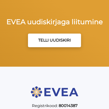
EVEA uudiskirjaga liitumine
TELLI UUDISKIRI
Registrikood:
80014387