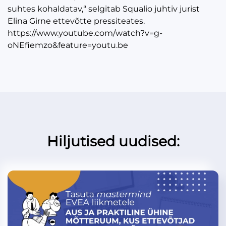
suhtes kohaldatav,“ selgitab Squalio juhtiv jurist
Elina Girne ettevõtte pressiteates.
https://www.youtube.com/watch?v=g-
oNEfiemzo&feature=youtu.be
Hiljutised uudised: