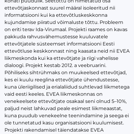
kohati puudulik. Seetõttu on nimetatud osa
ettevõtjaskonnast suurel määral isoleeritud nii
informatsiooni kui ka ettevõtluskeskkonna
kujundamise piiratud võimaluste tõttu. Probleem
on eriti terav Ida-Virumaal. Projekti raames on kavas
pakkuda rahvusvähemustesse kuuluvatele
ettevõtjatele süsteemset informatsiooni Eesti
ettevõtluse keskkonnast ning kaasata neid nii EVEA
liikmeskonda kui ka ettevõtjate ja riigi vahelisse
dialoogi. Projekt kestab 2012. a veebruarini.
Põhiliseks sihtrühmaks on muukeelsed ettevõtjad,
kes ei kuulu reeglina ettevõtjate ühendustesse,
kuna üleriigilised ja erialaliidud suhtlevad liikmetega
vaid eesti keeles. EVEA liikmeskonnas on
venekeelsete ettevõtjate osakaal seni olnud 5–10%,
paljud neist lahkuvad peale esimest liikmeaastat,
kuna puudub venekeelne teenindamine ja seega ei
ole tunnetatud kasu organisatsiooni kuulumisest.
Projekti rakendamisel täiendatakse EVEA