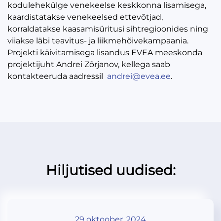
kodulehekülge venekeelse keskkonna lisamisega,
kaardistatakse venekeelsed ettevõtjad,
korraldatakse kaasamisüritusi sihtregioonides ning
viiakse läbi teavitus- ja liikmehõivekampaania.
Projekti käivitamisega lisandus EVEA meeskonda
projektijuht Andrei Zõrjanov, kellega saab
kontakteeruda aadressil
andrei@evea.ee
.
Hiljutised uudised:
29 oktoober, 2024