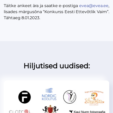
Täitke ankeet ära ja saatke e-postiga
evea@evea.ee
,
lisades märgusõna “Konkurss Eesti Ettevõtlik Vaim”.
Tähtaeg 8.01.2023.
Hiljutised uudised: