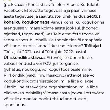
(pp.kk.aaaa) Kontaktisik Telefon E-post Koduleht,
Facebook Ettevõtte tegevusala ja paari viimase
aasta tegevuse ja saavutuste lühikirjeldus
Seotus
kohaliku kogukonnaga
Panus kohaliku kogukonna
arengusse viimase kolme aasta jooksul. (hooned,
rajatised, tegevused) Kas Teie ettevõtte toode või
teenus toetub kohalikule toorainele või omapärale
või kannab edasi kohalikke traditsioone?
Töötajad
Töötajaid 2021. aastal Töötajaid 2022. aastal
Ühiskondlik aktiivsus
Ettevõtjate ühenduste,
vabaühenduste või KOV juhtorganite
(juhatus, nõukogu, volikogu) töös osalemine.
Piirkondlik (vald, linn, maakond) ettevõtjate või
kogukondlik organisatsioon, mille liige ollakse
Üleriigiline ettevõtjate organisatsioon, mille liige
ollakse (sh. erialaliit) Viimase aasta jooksul ettevõtte
või selle omanike poolt tehtud annetused,
sponsorlus.