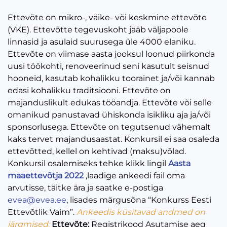
Ettevõte on mikro-, väike- või keskmine ettevõte
(VKE). Ettevõtte tegevuskoht jääb väljapoole
linnasid ja asulaid suurusega üle 4000 elaniku.
Ettevõte on viimase aasta jooksul loonud piirkonda
uusi töökohti, renoveerinud seni kasutult seisnud
hooneid, kasutab kohalikku toorainet ja/või kannab
edasi kohalikku traditsiooni. Ettevõte on
majanduslikult edukas tööandja. Ettevõte või selle
omanikud panustavad ühiskonda isikliku aja ja/või
sponsorlusega. Ettevõte on tegutsenud vähemalt
kaks tervet majandusaastat. Konkursil ei saa osaleda
ettevõtted, kellel on kehtivad (maksu)võlad.
Konkursil osalemiseks tehke klikk lingil
Aasta
maaettevõtja 2022
,laadige ankeedi fail oma
arvutisse, täitke ära ja saatke e-postiga
evea@evea.ee
, lisades märgusõna “Konkurss Eesti
Ettevõtlik Vaim”.
Ankeedis küsitavad andmed on
järgmised:
Ettevõte:
Registrikood Asutamise aeg