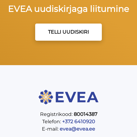
EVEA uudiskirjaga liitumine
TELLI UUDISKIRI
Registrikood:
80014387
Telefon:
+372 6410920
E-mail:
evea@evea.ee