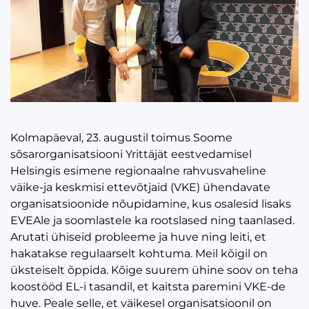
Kolmapäeval, 23. augustil toimus Soome
sõsarorganisatsiooni Yrittäjät eestvedamisel
Helsingis esimene regionaalne rahvusvaheline
väike-ja keskmisi ettevõtjaid (VKE) ühendavate
organisatsioonide nõupidamine, kus osalesid lisaks
EVEAle ja soomlastele ka rootslased ning taanlased.
Arutati ühiseid probleeme ja huve ning leiti, et
hakatakse regulaarselt kohtuma. Meil kõigil on
üksteiselt õppida. Kõige suurem ühine soov on teha
koostööd EL-i tasandil, et kaitsta paremini VKE-de
huve. Peale selle, et väikesel organisatsioonil on