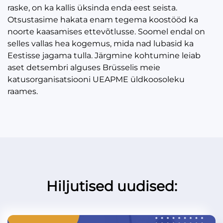
raske, on ka kallis üksinda enda eest seista.
Otsustasime hakata enam tegema koostööd ka
noorte kaasamises ettevõtlusse. Soomel endal on
selles vallas hea kogemus, mida nad lubasid ka
Eestisse jagama tulla. Järgmine kohtumine leiab
aset detsembri alguses Brüsselis meie
katusorganisatsiooni UEAPME üldkoosoleku
raames.
Hiljutised uudised: