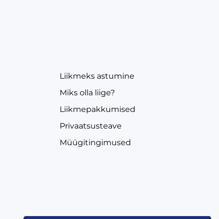
EVEA
Liikmeks astumine
Miks olla liige?
Liikmepakkumised
Privaatsusteave
Müügitingimused