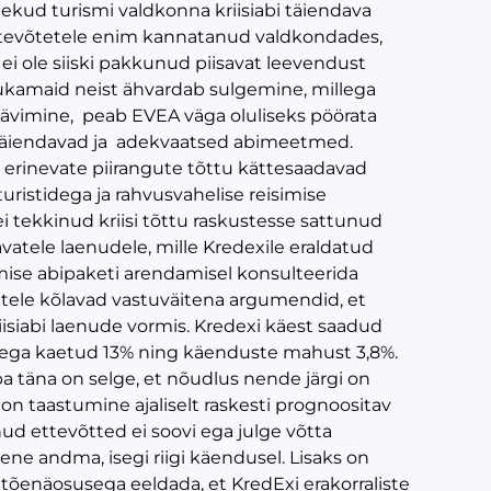
kud turismi valdkonna kriisiabi täiendava
ettevõtetele enim kannatanud valdkondades,
 ei ole siiski pakkunud piisavat leevendust
edukamaid neist ähvardab sulgemine, millega
 hävimine, peab EVEA väga oluliseks pöörata
e täiendavad ja adekvaatsed abimeetmed.
d erinevate piirangute tõttu kättesaadavad
turistidega ja rahvusvahelise reisimise
ei tekkinud kriisi tõttu raskustesse sattunud
tavatele laenudele, mille Kredexile eraldatud
rgmise abipaketi arendamisel konsulteerida
tele kõlavad vastuväitena argumendid, et
riisiabi laenude vormis. Kredexi käest saadud
tega kaetud 13% ning käenduste mahust 3,8%.
a täna on selge, et nõudlus nende järgi on
s on taastumine ajaliselt raskesti prognoositav
ud ettevõtted ei soovi ega julge võtta
ene andma, isegi riigi käendusel. Lisaks on
tõenäosusega eeldada, et KredExi erakorraliste