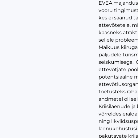
EVEA majandus- 
vooru tingimust
kes ei saanud ta
ettevõtetele, m
kaasneks atrakt
sellele problee
Maikuus kiiruga 
paljudele turism
seiskumisega. Os
ettevõtjate pool
potentsiaalne ma
ettevõtlusorgan
toetusteks raha 
andmetel oli se
Kriisilaenude j
võrreldes eralda
ning likviidsus
laenukohustusi n
pakutavate krii