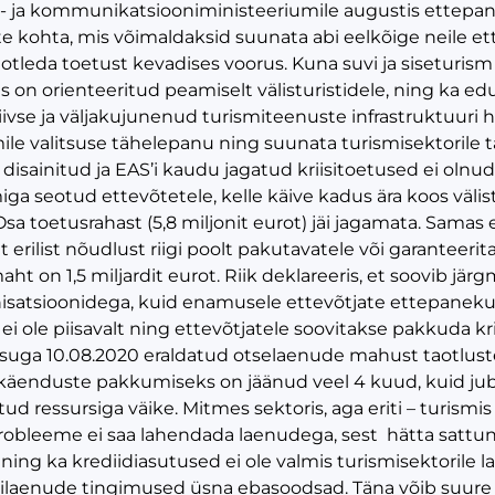
ja kommunikatsiooniministeeriumile augustis ettepane
e kohta, mis võimaldaksid suunata abi eelkõige neile 
otleda toetust kevadises voorus. Kuna suvi ja siseturism
is on orienteeritud peamiselt välisturistidele, ning ka 
iivse ja väljakujunenud turismiteenuste infrastruktuuri
mile valitsuse tähelepanu ning suunata turismisektoril
disainitud ja EAS’i kaudu jagatud kriisitoetused ei olnu
iga seotud ettevõtetele, kelle käive kadus ära koos välis
a toetusrahast (5,8 miljonit eurot) jäi jagamata. Samas 
t erilist nõudlust riigi poolt pakutavatele või garanteeri
ht on 1,5 miljardit eurot. Riik deklareeris, et soovib jä
isatsioonidega, kuid enamusele ettevõtjate ettepaneku
ei ole piisavalt ning ettevõtjatele soovitakse pakkuda k
isuga 10.08.2020 eraldatud otselaenude mahust taotlus
a käenduste pakkumiseks on jäänud veel 4 kuud, kuid jub
tud ressursiga väike. Mitmes sektoris, aga eriti – turismi
probleeme ei saa lahendada laenudega, sest hätta sattun
ing ka krediidiasutused ei ole valmis turismisektorile la
silaenude tingimused üsna ebasoodsad. Täna võib suure 