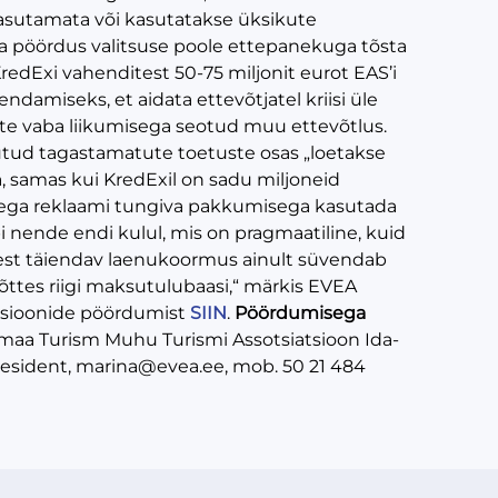
kasutamata või kasutatakse üksikute
a pöördus valitsuse poole ettepanekuga tõsta
edExi vahenditest 50-75 miljonit eurot EAS’i
endamiseks, et aidata ettevõtjatel kriisi üle
ste vaba liikumisega seotud muu ettevõtlus.
õutud tagastamatute toetuste osas „loetakse
a, samas kui KredExil on sadu miljoneid
usega reklaami tungiva pakkumisega kasutada
bi nende endi kulul, mis on pragmaatiline, kuid
 sest täiendav laenukoormus ainult süvendab
õttes riigi maksutulubaasi,“ märkis EVEA
atsioonide pöördumist
SIIN
.
Pöördumisega
emaa Turism Muhu Turismi Assotsiatsioon Ida-
esident, marina@evea.ee, mob. 50 21 484