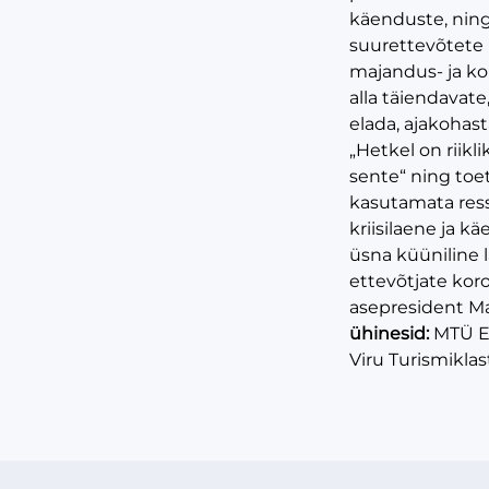
käenduste, ning
suurettevõtete 
majandus- ja ko
alla täiendavate
elada, ajakohas
„Hetkel on riik
sente“ ning toe
kasutamata ress
kriisilaene ja k
üsna küüniline 
ettevõtjate kor
asepresident Ma
ühinesid:
MTÜ Ee
Viru Turismikla