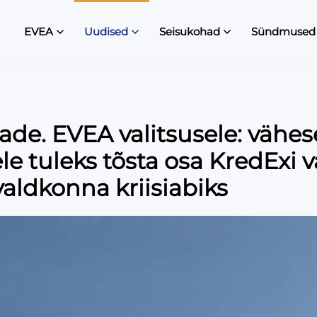
EVEA
Uudised
Seisukohad
Sündmused
eade. EVEA valitsusele: vähe
e tuleks tõsta osa KredExi v
valdkonna kriisiabiks