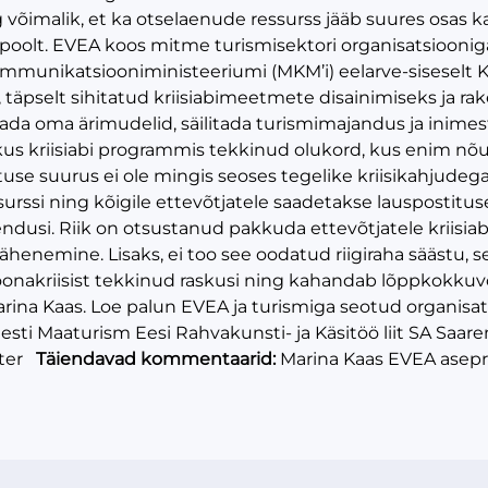
 võimalik, et ka otselaenude ressurss jääb suures osas 
poolt. EVEA koos mitme turismisektori organisatsioonig
mmunikatsiooniministeeriumi (MKM’i) eelarve-siseselt Kr
, täpselt sihitatud kriisiabimeetmete disainimiseks ja rak
tada oma ärimudelid, säilitada turismimajandus ja inime
likus kriisiabi programmis tekkinud olukord, kus enim n
tuse suurus ei ole mingis seoses tegelike kriisikahjudeg
urssi ning kõigile ettevõtjatele saadetakse lauspostit
äendusi. Riik on otsustanud pakkuda ettevõtjatele kriisia
lähenemine. Lisaks, ei too see oodatud riigiraha säästu,
oonakriisist tekkinud raskusi ning kahandab lõppkokkuv
rina Kaas. Loe palun EVEA ja turismiga seotud organis
sti Maaturism Eesi Rahvakunsti- ja Käsitöö liit SA Saar
ster
Täiendavad kommentaarid:
Marina Kaas EVEA asepr