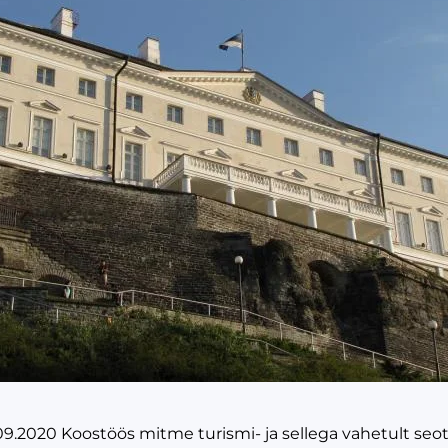
9.2020 Koostöös mitme turismi- ja sellega vahetult seo