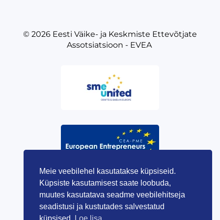
© 2026
Eesti Väike- ja Keskmiste Ettevõtjate
Assotsiatsioon - EVEA
Meie veebilehel kasutatakse küpsiseid.
Küpsiste kasutamisest saate loobuda,
muutes kasutatava seadme veebilehitseja
seadistusi ja kustutades salvestatud
küpsised.
Loe lisa.