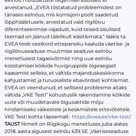
eelnõu muudatuste tegemisel sisuliselt ei
arvestanud. „EVEA tõstatatud probleemidest on
tänases eelnõus, mis komisjoni poolt saadetud
lõpphääletusele, arvestatud vaid riigilõivu
diferentseerimise vajadust, kuid teised sisulised
teemad on jäänud täielikult käsitlemata,“ rääkis ta.
EVEA teeb veelkord ettepaneku kaaluda väetise- ja
riigilõivuseaduse muutmise seaduse eelnõu
menetlusest tagasivõtmist ning uue eelnõu
koostamisel kõikide huvigruppide õigeaegset
kaasamist selleks, et vältida majanduskeskkonna
kahjustamist ja turuosaliste ebavõrdset kohtlemist.
EVEA on veendunud, et selliseid probleeme aitaks
vältida „VKE Testi“ kohustuslik rakendamine kõikide
uute või muudetavate õigusaktide mõju
hindamiseks väikestele ja keskmistele ettevõtetele.
VKE Testi kohta täpsemalt:
https://evea.ee/vke-test/
TAUST
Nimelt on Riigikogu menetluses juba alates
2018. aasta algusest eelnõu 639 SE „Väetiseseaduse