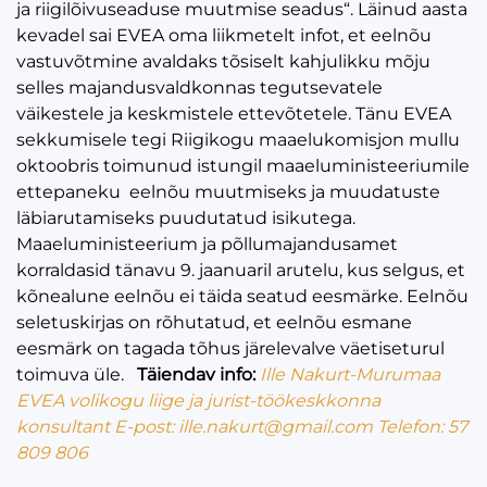
ja riigilõivuseaduse muutmise seadus“. Läinud aasta
kevadel sai EVEA oma liikmetelt infot, et eelnõu
vastuvõtmine avaldaks tõsiselt kahjulikku mõju
selles majandusvaldkonnas tegutsevatele
väikestele ja keskmistele ettevõtetele. Tänu EVEA
sekkumisele tegi Riigikogu maaelukomisjon mullu
oktoobris toimunud istungil maaeluministeeriumile
ettepaneku eelnõu muutmiseks ja muudatuste
läbiarutamiseks puudutatud isikutega.
Maaeluministeerium ja põllumajandusamet
korraldasid tänavu 9. jaanuaril arutelu, kus selgus, et
kõnealune eelnõu ei täida seatud eesmärke. Eelnõu
seletuskirjas on rõhutatud, et eelnõu esmane
eesmärk on tagada tõhus järelevalve väetiseturul
toimuva üle.
Täiendav info:
Ille Nakurt-Murumaa
EVEA volikogu liige ja jurist-töökeskkonna
konsultant
E-post: ille.nakurt@gmail.com
Telefon: 57
809 806