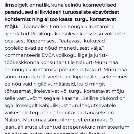
ilmselgelt ennatlik, kuna eelnõu kosmeetilised
parandused ei likvideeri turuosaliste ebavõrdset
kohtlemist ning ei too kaasa turgu korrastavat
mõju.
„Tõenäoliselt on eelnõuga kiirustamine
ajendatud Riigikogu käesoleva koosseisu volituste
peatsest lõppemisest. Teatavasti kukuvad
pooleliolevad eelnõud menetlusest välja,“
kommenteeris EVEA volikogu liige ja jurist-
töökeskkonna konsultant Ille Nakurt-Murumaa
eelnõuga kiirustamise põhjuseid. Nakurt-Murumaa
sõnul muudab 12. veebruaril lõpphääletusele minev
eelnõu vaid riigilõivumäärasid, kuid mingit
tõhusamat järelevalvet või turgu korrastavat mõju
selle vastuvõtmisega ei kaasne. „Selline olukord on
aga ilmselgelt kahjulik just turul tegutsevatele
väikestele tegijatele,“ toonitas ta. Tänaseks on
Nakurt-Murumaa sõnul ilmne, et enamikku 9.
jaanuari arutelul tehtud ettepanekuid ministeerium