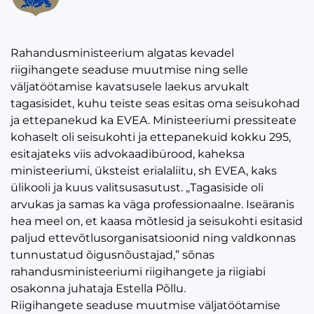
Rahandusministeerium algatas kevadel
riigihangete seaduse muutmise ning selle
väljatöötamise kavatsusele laekus arvukalt
tagasisidet, kuhu teiste seas esitas oma seisukohad
ja ettepanekud ka EVEA. Ministeeriumi pressiteate
kohaselt oli seisukohti ja ettepanekuid kokku 295,
esitajateks viis advokaadibürood, kaheksa
ministeeriumi, üksteist erialaliitu, sh EVEA, kaks
ülikooli ja kuus valitsusasutust. „Tagasiside oli
arvukas ja samas ka väga professionaalne. Iseäranis
hea meel
on, et kaasa mõtlesid ja seisukohti esitasid
paljud ettevõtlusorganisatsioonid ning valdkonnas
tunnustatud õigusnõustajad,” sõnas
rahandusministeeriumi riigihangete ja riigiabi
osakonna juhataja Estella Põllu.
Riigihangete seaduse muutmise väljatöötamise