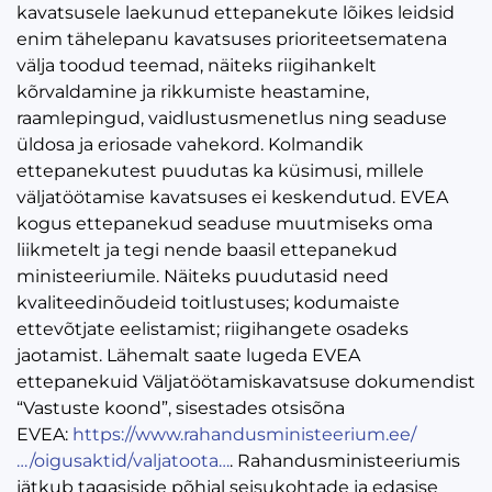
kavatsusele laekunud ettepanekute lõikes leidsid
enim tähelepanu kavatsuses prioriteetsematena
välja toodud teemad, näiteks riigihankelt
kõrvaldamine ja rikkumiste heastamine,
raamlepingud, vaidlustusmenetlus ning seaduse
üldosa ja eriosade vahekord. Kolmandik
ettepanekutest puudutas ka küsimusi, millele
väljatöötamise kavatsuses ei keskendutud. EVEA
kogus ettepanekud seaduse muutmiseks oma
liikmetelt ja tegi nende baasil ettepanekud
ministeeriumile. Näiteks puudutasid need
kvaliteedinõudeid toitlustuses; kodumaiste
ettevõtjate eelistamist; riigihangete osadeks
jaotamist. Lähemalt saate lugeda EVEA
ettepanekuid Väljatöötamiskavatsuse dokumendist
“Vastuste koond”, sisestades otsisõna
EVEA:
https://www.rahandusministeerium.ee/
…/oigusaktid/valjatoota…
. Rahandusministeeriumis
jätkub tagasiside põhjal seisukohtade ja edasise