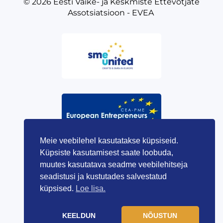
© 2026
Eesti Väike- ja Keskmiste Ettevõtjate
Assotsiatsioon - EVEA
Meie veebilehel kasutatakse küpsiseid.
Küpsiste kasutamisest saate loobuda,
muutes kasutatava seadme veebilehitseja
seadistusi ja kustutades salvestatud
küpsised.
Loe lisa.
KEELDUN
NÕUSTUN