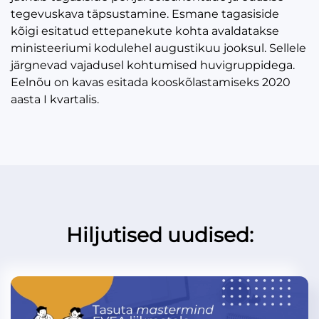
tegevuskava täpsustamine. Esmane tagasiside
kõigi esitatud ettepanekute kohta avaldatakse
ministeeriumi kodulehel augustikuu jooksul. Sellele
järgnevad vajadusel kohtumised huvigruppidega.
Eelnõu on kavas esitada kooskõlastamiseks 2020
aasta I kvartalis.
Hiljutised uudised: