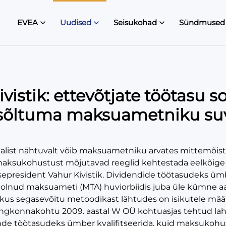
EVEA
Uudised
Seisukohad
Sündmused
vistik: ettevõtjate töötasu 
sõltuma maksuametniku su
alist nähtuvalt võib maksuametniku arvates mittemõist
maksukohustust mõjutavad reeglid kehtestada eelkõige
sepresident Vahur Kivistik. Dividendide töötasudeks üm
a olnud maksuameti (MTA) huviorbiidis juba üle kümne 
us segasevõitu metoodikast lähtudes on isikutele mää
Ringkonnakohtu 2009. aastal W OÜ kohtuasjas tehtud lahen
nde töötasudeks ümber kvalifitseerida, kuid maksukohus