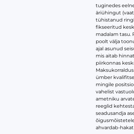
tuginedes eelne
äriühingut (vaa
tühistanud ring
fikseeritud kes
madalam tasu. P
poolt välja too
ajal asunud seis
mis aitab hinna
piirkonnas kesk
Maksukorralduse
ümber kvalifits
mingile positsio
vahelist vastuol
ametniku arvat
reeglid kehtest
seadusandja ase
õigusmõistetele
ahvardab-haka