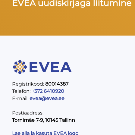
EVEA uudiskirjaga liitumine
Registrikood:
80014387
Telefon:
+372 6410920
E-mail:
evea@evea.ee
Postiaadress:
Tornimäe 7-9, 10145 Tallinn
Lae alla ja kasuta EVEA logo