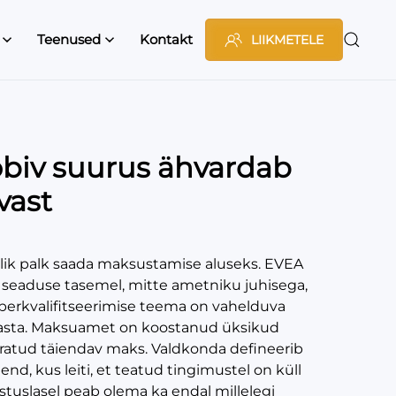
Teenused
Kontakt
LIIKMETELE
sobiv suurus ähvardab
vast
lik palk saada maksustamise aluseks. EVEA
 seaduse tasemel, mitte ametniku juhisega,
berkvalifitseerimise teema on vahelduva
aasta. Maksuamet on koostanud üksikud
ratud täiendav maks. Valdkonda defineerib
d, kus leiti, et teatud tingimustel on küll
tuslasel peab olema ka endal millelegi