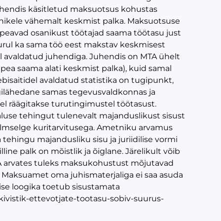
lahendis käsitletud maksuotsus kohustas
anikele vähemalt keskmist palka. Maksuotsuse
peavad osanikust töötajad saama töötasu just
turul ka sama töö eest makstav keskmisest
l avaldatud juhendiga. Juhendis on MTA ühelt
 pea saama alati keskmist palka), kuid samal
ebisaitidel avaldatud statistika on tugipunkt,
ligilähedane samas tegevusvaldkonnas ja
l räägitakse turutingimustel töötasust.
use tehingut tulenevalt majanduslikust sisust
 ilmselge kuritarvitusega. Ametniku arvamus
tehingu majandusliku sisu ja juriidilise vormi
ne palk on mõistlik ja õiglane. Järelikult võib
A arvates tuleks maksukohustust mõjutavad
. Maksuamet oma juhismaterjaliga ei saa asuda
ise loogika toetub sisustamata
kivistik-ettevotjate-tootasu-sobiv-suurus-