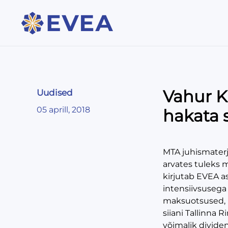
Vahur Ki
Uudised
05 aprill, 2018
hakata 
MTA juhismaterj
arvates tuleks 
kirjutab EVEA a
intensiivsuseg
maksuotsused, k
siiani Tallinna 
võimalik divide