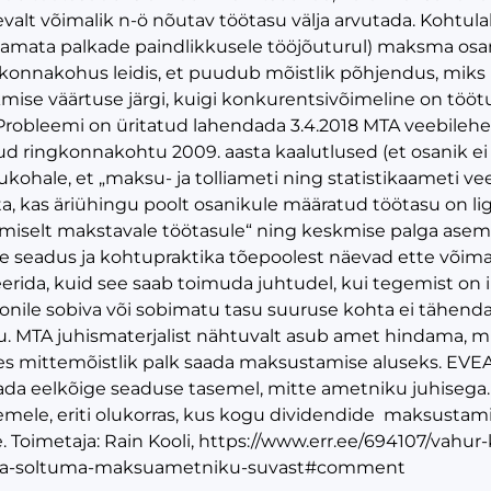
valt võimalik n-ö nõutav töötasu välja arvutada. Kohtu
tamata palkade paindlikkusele tööjõuturul) maksma os
konnakohus leidis, et puudub mõistlik põhjendus, miks 
kmise väärtuse järgi, kuigi konkurentsivõimeline on töö
robleemi on üritatud lahendada 3.4.2018 MTA veebilehe
nud ringkonnakohtu 2009. aasta kaalutlused (et osanik ei
ukohale, et „maksu- ja tolliameti ning statistikaameti ve
ta, kas äriühingu poolt osanikule määratud töötasu on 
miselt makstavale töötasule“ ning keskmise palga aseme
 seadus ja kohtupraktika tõepoolest näevad ette võimal
eerida, kuid see saab toimuda juhtudel, kui tegemist on
onile sobiva või sobimatu tasu suuruse kohta ei tähenda 
u. MTA juhismaterjalist nähtuvalt asub amet hindama, milli
es mittemõistlik palk saada maksustamise aluseks. EVE
ada eelkõige seaduse tasemel, mitte ametniku juhisega
mele, eriti olukorras, kus kogu dividendide maksustam
. Toimetaja:
Rain Kooli,
https://www.err.ee/694107/vahur-
ta-soltuma-maksuametniku-suvast#comment