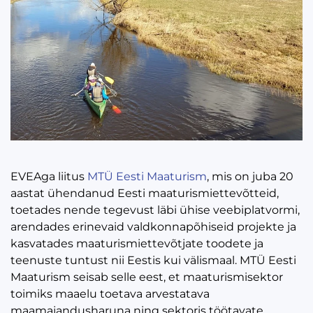
EVEAga liitus
MTÜ Eesti Maaturism
, mis on juba 20
aastat ühendanud Eesti maaturismiettevõtteid,
toetades nende tegevust läbi ühise veebiplatvormi,
arendades erinevaid valdkonnapõhiseid projekte ja
kasvatades maaturismiettevõtjate toodete ja
teenuste tuntust nii Eestis kui välismaal. MTÜ Eesti
Maaturism seisab selle eest, et maaturismisektor
toimiks maaelu toetava arvestatava
maamajandusharuna ning sektoris töötavate