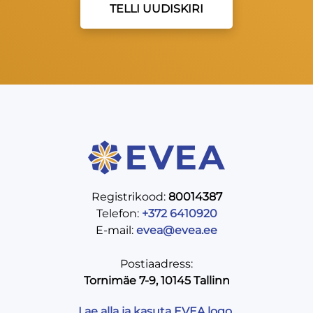
TELLI UUDISKIRI
Registrikood:
80014387
Telefon:
+372 6410920
E-mail:
evea@evea.ee
Postiaadress:
Tornimäe 7-9, 10145 Tallinn
Lae alla ja kasuta EVEA logo