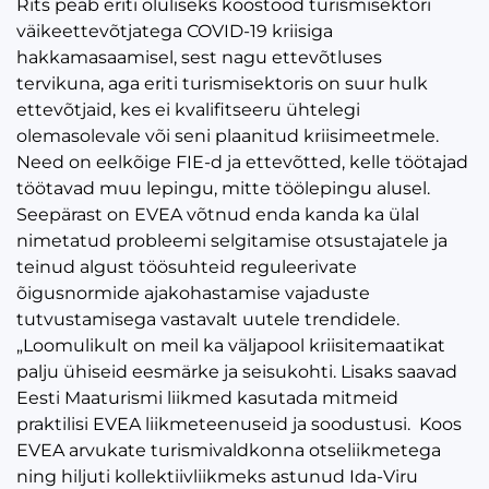
Rits peab eriti oluliseks koostööd turismisektori
väikeettevõtjatega COVID-19 kriisiga
hakkamasaamisel, sest nagu ettevõtluses
tervikuna, aga eriti turismisektoris on suur hulk
ettevõtjaid, kes ei kvalifitseeru ühtelegi
olemasolevale või seni plaanitud kriisimeetmele.
Need on eelkõige FIE-d ja ettevõtted, kelle töötajad
töötavad muu lepingu, mitte töölepingu alusel.
Seepärast on EVEA võtnud enda kanda ka ülal
nimetatud probleemi selgitamise otsustajatele ja
teinud algust töösuhteid reguleerivate
õigusnormide ajakohastamise vajaduste
tutvustamisega vastavalt uutele trendidele.
„Loomulikult on meil ka väljapool kriisitemaatikat
palju ühiseid eesmärke ja seisukohti. Lisaks saavad
Eesti Maaturismi liikmed kasutada mitmeid
praktilisi EVEA liikmeteenuseid ja soodustusi. Koos
EVEA arvukate turismivaldkonna otseliikmetega
ning hiljuti kollektiivliikmeks astunud Ida-Viru