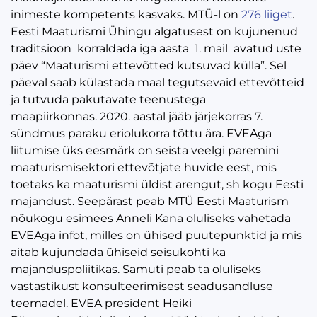
inimeste kompetents kasvaks. MTÜ-l on
276 liiget
.
Eesti Maaturismi Ühingu algatusest on kujunenud
traditsioon korraldada iga aasta 1. mail avatud uste
päev “Maaturismi ettevõtted kutsuvad külla”. Sel
päeval saab külastada maal tegutsevaid ettevõtteid
ja tutvuda pakutavate teenustega
maapiirkonnas. 2020. aastal jääb järjekorras 7.
sündmus paraku eriolukorra tõttu ära. EVEAga
liitumise üks eesmärk on seista veelgi paremini
maaturismisektori ettevõtjate huvide eest, mis
toetaks ka maaturismi üldist arengut, sh kogu Eesti
majandust. Seepärast peab MTÜ Eesti Maaturism
nõukogu esimees Anneli Kana oluliseks vahetada
EVEAga infot, milles on ühised puutepunktid ja mis
aitab kujundada ühiseid seisukohti ka
majanduspoliitikas. Samuti peab ta oluliseks
vastastikust konsulteerimisest seadusandluse
teemadel. EVEA president Heiki