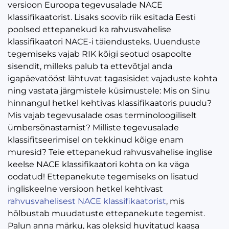
versioon Euroopa tegevusalade NACE
klassifikaatorist. Lisaks soovib riik esitada Eesti
poolsed ettepanekud ka rahvusvahelise
klassifikaatori NACE-i täiendusteks. Uuenduste
tegemiseks vajab RIK kõigi seotud osapoolte
sisendit, milleks palub ta ettevõtjal anda
igapäevatööst lähtuvat tagasisidet vajaduste kohta
ning vastata järgmistele küsimustele: Mis on Sinu
hinnangul hetkel kehtivas klassifikaatoris puudu?
Mis vajab tegevusalade osas terminoloogiliselt
ümbersõnastamist? Milliste tegevusalade
klassifitseerimisel on tekkinud kõige enam
muresid? Teie ettepanekud rahvusvahelise inglise
keelse NACE klassifikaatori kohta on ka väga
oodatud! Ettepanekute tegemiseks on lisatud
ingliskeelne versioon hetkel kehtivast
rahvusvahelisest NACE klassifikaatorist
, mis
hõlbustab muudatuste ettepanekute tegemist.
Palun anna märku, kas oleksid huvitatud kaasa