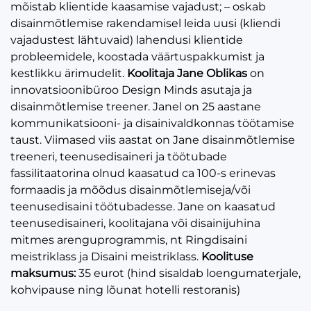
mõistab klientide kaasamise vajadust; – oskab
disainmõtlemise rakendamisel leida uusi (kliendi
vajadustest lähtuvaid) lahendusi klientide
probleemidele, koostada väärtuspakkumist ja
kestlikku ärimudelit.
Koolitaja Jane Oblikas
on
innovatsioonibüroo Design Minds asutaja ja
disainmõtlemise treener. Janel on 25 aastane
kommunikatsiooni- ja disainivaldkonnas töötamise
taust. Viimased viis aastat on Jane disainmõtlemise
treeneri, teenusedisaineri ja töötubade
fassilitaatorina olnud kaasatud ca 100-s erinevas
formaadis ja mõõdus disainmõtlemiseja/või
teenusedisaini töötubadesse. Jane on kaasatud
teenusedisaineri, koolitajana või disainijuhina
mitmes arenguprogrammis, nt Ringdisaini
meistriklass ja Disaini meistriklass.
Koolituse
maksumus:
35 eurot (hind sisaldab loengumaterjale,
kohvipause ning lõunat hotelli restoranis)