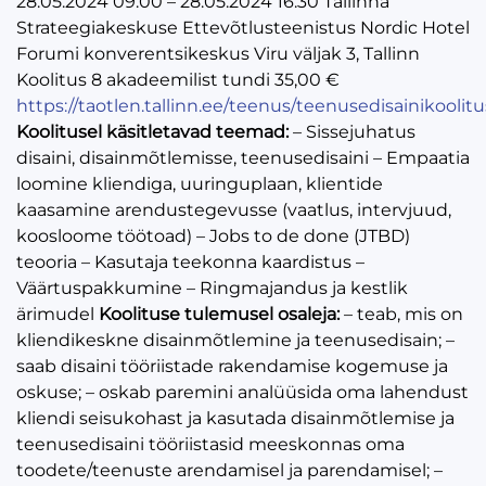
28.05.2024 09:00 – 28.05.2024 16:30 Tallinna
Strateegiakeskuse Ettevõtlusteenistus Nordic Hotel
Forumi konverentsikeskus Viru väljak 3, Tallinn
Koolitus 8 akadeemilist tundi 35,00 €
https://taotlen.tallinn.ee/teenus/teenusedisainikoolitu
Koolitusel käsitletavad teemad:
– Sissejuhatus
disaini, disainmõtlemisse, teenusedisaini – Empaatia
loomine kliendiga, uuringuplaan, klientide
kaasamine arendustegevusse (vaatlus, intervjuud,
koosloome töötoad) – Jobs to de done (JTBD)
teooria – Kasutaja teekonna kaardistus –
Väärtuspakkumine – Ringmajandus ja kestlik
ärimudel
Koolituse tulemusel osaleja:
– teab, mis on
kliendikeskne disainmõtlemine ja teenusedisain; –
saab disaini tööriistade rakendamise kogemuse ja
oskuse; – oskab paremini analüüsida oma lahendust
kliendi seisukohast ja kasutada disainmõtlemise ja
teenusedisaini tööriistasid meeskonnas oma
toodete/teenuste arendamisel ja parendamisel; –