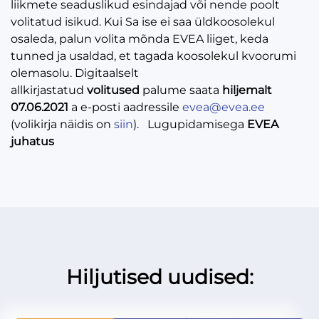
liikmete seaduslikud esindajad või nende poolt
volitatud isikud. Kui Sa ise ei saa üldkoosolekul
osaleda, palun volita mõnda EVEA liiget, keda
tunned ja usaldad, et tagada koosolekul kvoorumi
olemasolu. Digitaalselt
allkirjastatud
volitused
palume saata
hiljemalt
07.06.2021
a e-posti aadressile
evea@evea.ee
(volikirja näidis on
siin
). Lugupidamisega
EVEA
juhatus
Hiljutised uudised: