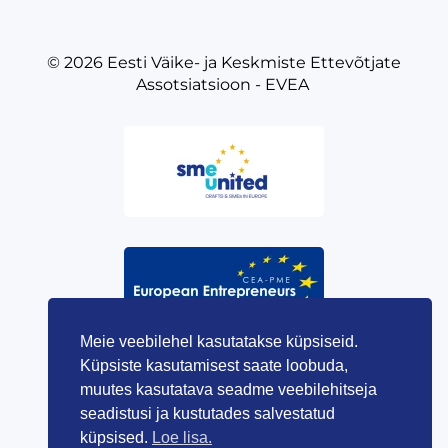
© 2026
Eesti Väike- ja Keskmiste Ettevõtjate
Assotsiatsioon - EVEA
Meie veebilehel kasutatakse küpsiseid.
Küpsiste kasutamisest saate loobuda,
muutes kasutatava seadme veebilehitseja
seadistusi ja kustutades salvestatud
küpsised.
Loe lisa.