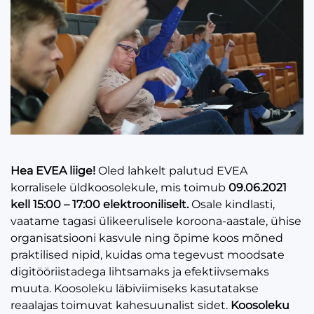
Hea EVEA liige!
Oled lahkelt palutud EVEA
korralisele üldkoosolekule, mis toimub
09.06.2021
kell 15:00 – 17:00
elektrooniliselt.
Osale kindlasti,
vaatame tagasi ülikeerulisele koroona-aastale, ühise
organisatsiooni kasvule ning õpime koos mõned
praktilised nipid, kuidas oma tegevust moodsate
digitööriistadega lihtsamaks ja efektiivsemaks
muuta. Koosoleku läbiviimiseks kasutatakse
reaalajas toimuvat kahesuunalist sidet.
Koosoleku