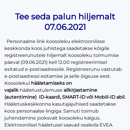
Tee seda palun hiljemalt
07.06.2021
Personaalne link koosoleku elektroonilisse
keskkonda koos juhistega saadetakse kõigile
registreerunutele hiljemalt koosoleku toimumise
päeval (09.06.2021) kell 12.00 registreerimisel
esitatud e-postiaadressile. Registreerunu vastutab
e-postiaadressi esitamise ja selle õigsuse eest.
Koosolekul
hääletamiseks on
vajalik
hääletustulemuse
allkirjastamine
(autentimine)
ID-kaardi, SMART-ID või Mobiil-ID abil
.
Hääletuskeskkonna kasutajajuhised saadetakse
koos personaalse lingiga. Samuti toimub
juhendamine jooksvalt koosoleku käigus.
Elektroonilisel hääletusel saavad osaleda EVEA