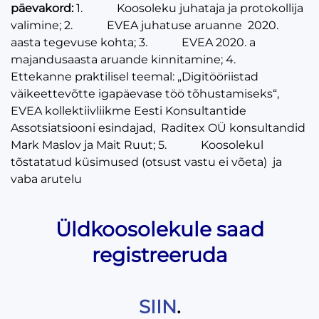
päevakord:
1. Koosoleku juhataja ja protokollija
valimine; 2. EVEA juhatuse aruanne 2020.
aasta tegevuse kohta; 3. EVEA 2020. a
majandusaasta aruande kinnitamine; 4.
Ettekanne praktilisel teemal: „Digitööriistad
väikeettevõtte igapäevase töö tõhustamiseks“,
EVEA kollektiivliikme Eesti Konsultantide
Assotsiatsiooni esindajad, Raditex OÜ konsultandid
Mark Maslov ja Mait Ruut; 5. Koosolekul
tõstatatud küsimused (otsust vastu ei võeta) ja
vaba arutelu
Üldkoosolekule saad
registreeruda
SIIN
.