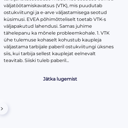
väljatöötamiskavatsus (VTK), mis puudutab
ostukviitungi ja e-arve väljastamisega seotud
küsimusi. EVEA põhimõtteliselt toetab VTK-s
väljapakutud lahendusi. Samas juhime
tähelepanu ka mõnele probleemkohale. 1. VTK
ühe tulemuse kohaselt kohustub kaupleja
väljastama tarbijale paberil ostukviitungi üksnes
siis, kui tarbija sellest kauplejat eelnevalt
teavitab. Siiski tuleb paberil...
Jätka lugemist