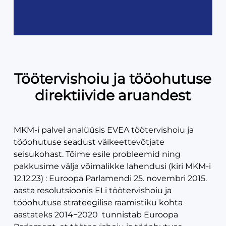
Töötervishoiu ja tööohutuse
direktiivide aruandest
MKM-i palvel analüüsis EVEA töötervishoiu ja
tööohutuse seadust väikeettevõtjate
seisukohast. Tõime esile probleemid ning
pakkusime välja võimalikke lahendusi (kiri MKM-i
12.12.23) : Euroopa Parlamendi 25. novembri 2015.
aasta resolutsioonis ELi töötervishoiu ja
tööohutuse strateegilise raamistiku kohta
aastateks 2014−2020 tunnistab Euroopa