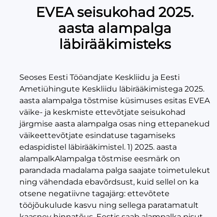
EVEA seisukohad 2025.
aasta alampalga
läbirääkimisteks
Seoses Eesti Tööandjate Keskliidu ja Eesti
Ametiühingute Keskliidu läbirääkimistega 2025.
aasta alampalga tõstmise küsimuses esitas EVEA
väike- ja keskmiste ettevõtjate seisukohad
järgmise aasta alampalga osas ning ettepanekud
väikeettevõtjate esindatuse tagamiseks
edaspidistel läbirääkimistel. 1) 2025. aasta
alampalkAlampalga tõstmise eesmärk on
parandada madalama palga saajate toimetulekut
ning vähendada ebavõrdsust, kuid sellel on ka
otsene negatiivne tagajärg: ettevõtete
tööjõukulude kasvu ning sellega paratamatult
kaasnev hinnatõus. Eestis saab alampalka pisut