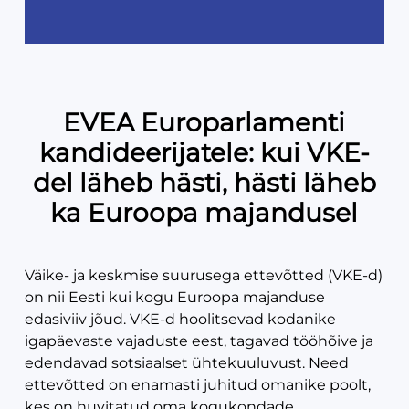
EVEA Europarlamenti
kandideerijatele: kui VKE-
del läheb hästi, hästi läheb
ka Euroopa majandusel
Väike- ja keskmise suurusega ettevõtted (VKE-d)
on nii Eesti kui kogu Euroopa majanduse
edasiviiv jõud. VKE-d hoolitsevad kodanike
igapäevaste vajaduste eest, tagavad tööhõive ja
edendavad sotsiaalset ühtekuuluvust. Need
ettevõtted on enamasti juhitud omanike poolt,
kes on huvitatud oma kogukondade