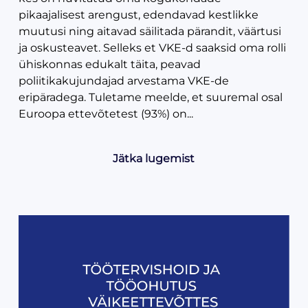
pikaajalisest arengust, edendavad kestlikke
muutusi ning aitavad säilitada pärandit, väärtusi
ja oskusteavet. Selleks et VKE-d saaksid oma rolli
ühiskonnas edukalt täita, peavad
poliitikakujundajad arvestama VKE-de
eripäradega. Tuletame meelde, et suuremal osal
Euroopa ettevõtetest (93%) on...
Jätka lugemist