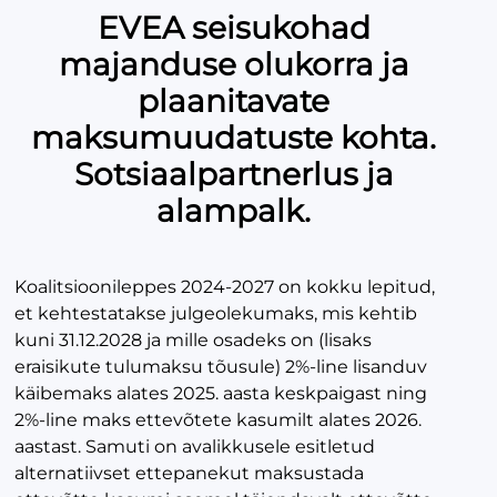
EVEA seisukohad
majanduse olukorra ja
plaanitavate
maksumuudatuste kohta.
Sotsiaalpartnerlus ja
alampalk.
Koalitsioonileppes 2024-2027 on kokku lepitud,
et kehtestatakse julgeolekumaks, mis kehtib
kuni 31.12.2028 ja mille osadeks on (lisaks
eraisikute tulumaksu tõusule) 2%-line lisanduv
käibemaks alates 2025. aasta keskpaigast ning
2%-line maks ettevõtete kasumilt alates 2026.
aastast. Samuti on avalikkusele esitletud
alternatiivset ettepanekut maksustada