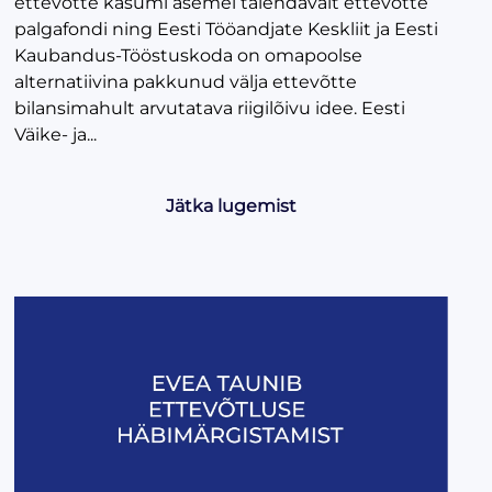
ettevõtte kasumi asemel täiendavalt ettevõtte
palgafondi ning Eesti Tööandjate Keskliit ja Eesti
Kaubandus-Tööstuskoda on omapoolse
alternatiivina pakkunud välja ettevõtte
bilansimahult arvutatava riigilõivu idee. Eesti
Väike- ja...
Jätka lugemist