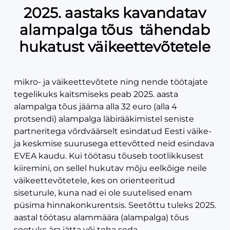
2025. aastaks kavandatav
alampalga tõus tähendab
hukatust väikeettevõtetele
mikro- ja väikeettevõtete ning nende töötajate
tegelikuks kaitsmiseks peab 2025. aasta
alampalga tõus jääma alla 32 euro (alla 4
protsendi) alampalga läbirääkimistel seniste
partneritega võrdväärselt esindatud Eesti väike-
ja keskmise suurusega ettevõtted neid esindava
EVEA kaudu. Kui töötasu tõuseb tootlikkusest
kiiremini, on sellel hukutav mõju eelkõige neile
väikeettevõtetele, kes on orienteeritud
siseturule, kuna nad ei ole suutelised enam
püsima hinnakonkurentsis. Seetõttu tuleks 2025.
aastal töötasu alammäära (alampalga) tõus
sootuks ära jätta või teha seda...