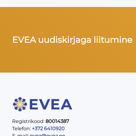
EVEA uudiskirjaga liitumine
Registrikood:
80014387
Telefon:
+372 6410920
E-mail:
evea@evea.ee