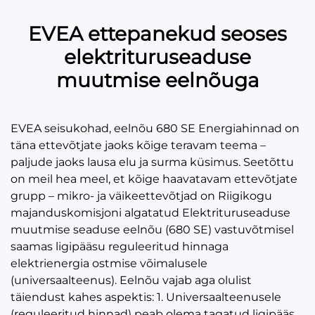
EVEA ettepanekud seoses
elektrituruseaduse
muutmise eelnõuga
EVEA seisukohad, eelnõu 680 SE Energiahinnad on
täna ettevõtjate jaoks kõige teravam teema –
paljude jaoks lausa elu ja surma küsimus. Seetõttu
on meil hea meel, et kõige haavatavam ettevõtjate
grupp – mikro- ja väikeettevõtjad on Riigikogu
majanduskomisjoni algatatud Elektrituruseaduse
muutmise seaduse eelnõu (680 SE) vastuvõtmisel
saamas ligipääsu reguleeritud hinnaga
elektrienergia ostmise võimalusele
(universaalteenus). Eelnõu vajab aga olulist
täiendust kahes aspektis: 1. Universaalteenusele
(reguleeritud hinnad) peab olema tagatud ligipääs