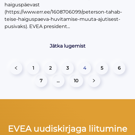
haiguspäevast
(https://www.err.ee/1608706099/peterson-tahab-
teise-haiguspaeva-huvitamise-muuta-ajutisest-
pusivaks). EVEA president...
Jätka lugemist
1
2
3
4
5
6
7
…
10
EVEA uudiskirjaga liitumine