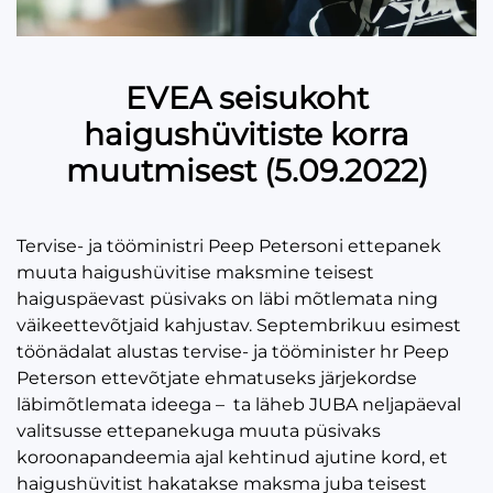
EVEA seisukoht
haigushüvitiste korra
muutmisest (5.09.2022)
Tervise- ja tööministri Peep Petersoni ettepanek
muuta haigushüvitise maksmine teisest
haiguspäevast püsivaks on läbi mõtlemata ning
väikeettevõtjaid kahjustav. Septembrikuu esimest
töönädalat alustas tervise- ja tööminister hr Peep
Peterson ettevõtjate ehmatuseks järjekordse
läbimõtlemata ideega – ta läheb JUBA neljapäeval
valitsusse ettepanekuga muuta püsivaks
koroonapandeemia ajal kehtinud ajutine kord, et
haigushüvitist hakatakse maksma juba teisest