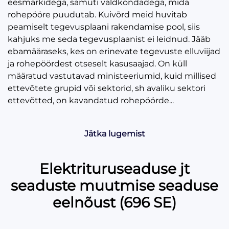
eesmärkidega, samuti valdkondadega, mida
rohepööre puudutab. Kuivõrd meid huvitab
peamiselt tegevusplaani rakendamise pool, siis
kahjuks me seda tegevusplaanist ei leidnud. Jääb
ebamääraseks, kes on erinevate tegevuste elluviijad
ja rohepöördest otseselt kasusaajad. On küll
määratud vastutavad ministeeriumid, kuid millised
ettevõtete grupid või sektorid, sh avaliku sektori
ettevõtted, on kavandatud rohepöörde...
Jätka lugemist
Elektrituruseaduse jt
seaduste muutmise seaduse
eelnõust (696 SE)