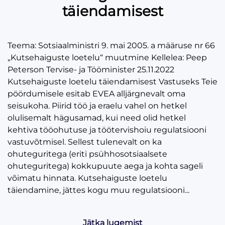
täiendamisest
Teema: Sotsiaalministri 9. mai 2005. a määruse nr 66
„Kutsehaiguste loetelu“ muutmine Kellelea: Peep
Peterson Tervise- ja Tööminister 25.11.2022
Kutsehaiguste loetelu täiendamisest Vastuseks Teie
pöördumisele esitab EVEA alljärgnevalt oma
seisukoha. Piirid töö ja eraelu vahel on hetkel
olulisemalt hägusamad, kui need olid hetkel
kehtiva tööohutuse ja töötervishoiu regulatsiooni
vastuvõtmisel. Sellest tulenevalt on ka
ohuteguritega (eriti psühhosotsiaalsete
ohuteguritega) kokkupuute aega ja kohta sageli
võimatu hinnata. Kutsehaiguste loetelu
täiendamine, jättes kogu muu regulatsiooni...
Jätka lugemist