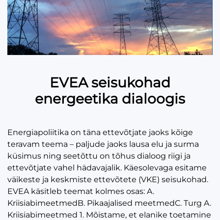
EVEA seisukohad
energeetika dialoogis
Energiapoliitika on täna ettevõtjate jaoks kõige
teravam teema – paljude jaoks lausa elu ja surma
küsimus ning seetõttu on tõhus dialoog riigi ja
ettevõtjate vahel hädavajalik. Käesolevaga esitame
väikeste ja keskmiste ettevõtete (VKE) seisukohad.
EVEA käsitleb teemat kolmes osas: A.
KriisiabimeetmedB. Pikaajalised meetmedC. Turg A.
Kriisiabimeetmed 1. Mõistame, et elanike toetamine