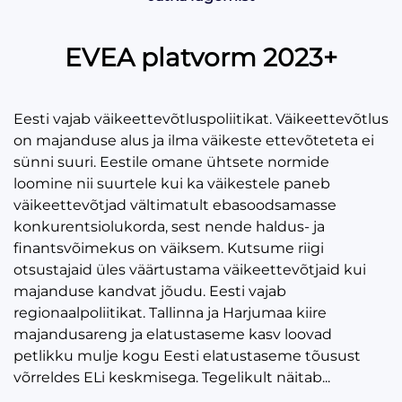
EVEA platvorm 2023+
Eesti vajab väikeettevõtluspoliitikat. Väikeettevõtlus
on majanduse alus ja ilma väikeste ettevõteteta ei
sünni suuri. Eestile omane ühtsete normide
loomine nii suurtele kui ka väikestele paneb
väikeettevõtjad vältimatult ebasoodsamasse
konkurentsi­olukorda, sest nende haldus- ja
finantsvõimekus on väiksem. Kutsume riigi
otsustajaid üles väärtustama väikeettevõtjaid kui
majanduse kandvat jõudu. Eesti vajab
regionaalpoliitikat. Tallinna ja Harjumaa kiire
majandusareng ja elatustaseme kasv loovad
petlikku mulje kogu Eesti elatustaseme tõusust
võrreldes ELi keskmisega. Tegelikult näitab...