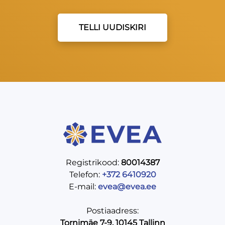
TELLI UUDISKIRI
Registrikood:
80014387
Telefon:
+372 6410920
E-mail:
evea@evea.ee
Postiaadress:
Tornimäe 7-9, 10145 Tallinn