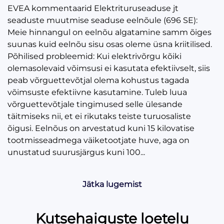
EVEA kommentaarid Elektrituruseaduse jt
seaduste muutmise seaduse eelnõule (696 SE):
Meie hinnangul on eelnõu algatamine samm õiges
suunas kuid eelnõu sisu osas oleme üsna kriitilised.
Põhilised probleemid: Kui elektrivõrgu kõiki
olemasolevaid võimsusi ei kasutata efektiivselt, siis
peab võrguettevõtjal olema kohustus tagada
võimsuste efektiivne kasutamine. Tuleb luua
võrguettevõtjale tingimused selle ülesande
täitmiseks nii, et ei rikutaks teiste turuosaliste
õigusi. Eelnõus on arvestatud kuni 15 kilovatise
tootmisseadmega väiketootjate huve, aga on
unustatud suurusjärgus kuni 100...
Jätka lugemist
Kutsehaiguste loetelu